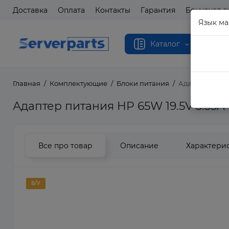
Доставка
Оплата
Контакты
Гарантия
Бонусная с
Язык ма
Каталог
Главная
Комплектующие
Блоки питания
Адаптер питан
Адаптер питания HP 65W 19.5V 3.33A
Все про товар
Описание
Характери
Б/У