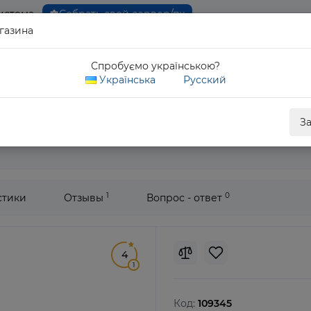
истема
Собрать свой сервер/пк
газина
0 80
Спробуємо українською?
Обратны
Українська
Русский
ия HP 65W 19.5V 3.33A
З
1
0
стики
Отзывы
Вопрос - ответ
4
1
Код:
109345