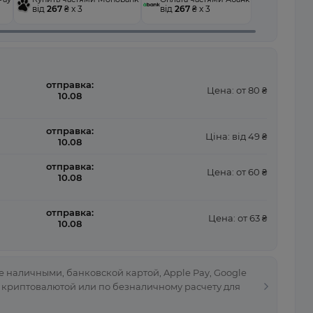
від
267
₴ x 3
від
267
₴ x 3
отправка:
Цена: от 80 ₴
10.08
отправка:
Ціна: від 49 ₴
10.08
отправка:
Цена: от 60 ₴
10.08
отправка:
Цена: от 63 ₴
10.08
 наличными, банковской картой, Apple Pay, Google
, криптовалютой или по безналичному расчету для