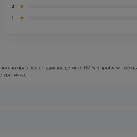
2
1
погано працював. Підійшов до мого HP без проблем, зарядж
е критично.