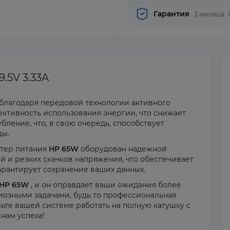
Гарантия
3 месяца.
.5V 3.33A
благодаря передовой технологии активного
ективность использования энергии, что снижает
бление, что, в свою очередь, способствует
ды.
птер питания
HP 65W
оборудован надежной
й и резких скачков напряжения, что обеспечивает
рантирует сохранение ваших данных.
HP 65W
, и он оправдает ваши ожидания более
иозными задачами, будь то профессиональная
ьте вашей системе работать на полную катушку с
нам успеха!