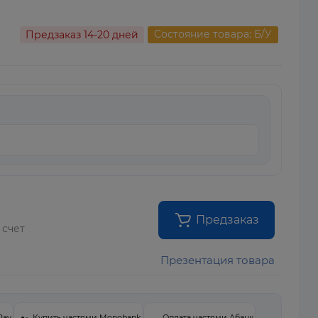
Состояние товара: Б/У
Предзаказ 14-20 дней
Предзаказ
 счет
Презентация товара
Pay
Купить частями Monobank
Оплата частями Абанк