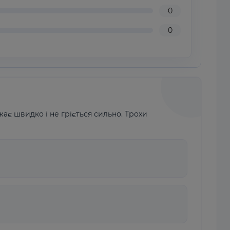
0
0
ає швидко і не гріється сильно. Трохи