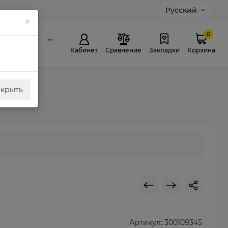
Русский
×
0
0 311 307
й звонок
Кабинет
Сравнение
Закладки
Корзина
акрыть
Артикул:
300109345