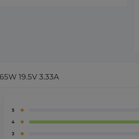
65W 19.5V 3.33A
5
4
3