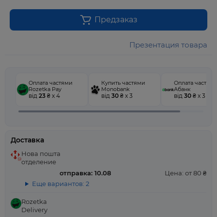
Предзаказ
Презентация товара
Оплата частями
Купить частями
Оплата частям
Rozetka Pay
Monobank
Абанк
від
23
₴ x 4
від
30
₴ x 3
від
30
₴ x 3
Доставка
Нова пошта
отделение
отправка: 10.08
Цена: от 80 ₴
Еще вариантов: 2
Rozetka
Delivery