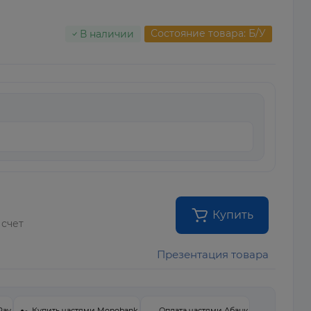
Состояние товара: Б/У
В наличии
Купить
 счет
Презентация товара
Pay
Купить частями Monobank
Оплата частями Абанк