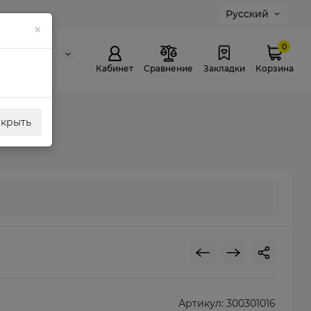
Русский
×
0
0 311 307
й звонок
Кабинет
Сравнение
Закладки
Корзина
акрыть
Артикул:
300301016