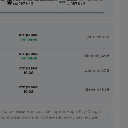
від
197
₴ x 3
від
197
₴ x 3
отправка:
Цена: от 80 ₴
сегодня
отправка:
Ціна: від 49 ₴
сегодня
отправка:
Цена: от 60 ₴
10.08
отправка:
Цена: от 63 ₴
10.08
 наличными, банковской картой, Apple Pay, Google
, криптовалютой или по безналичному расчету для