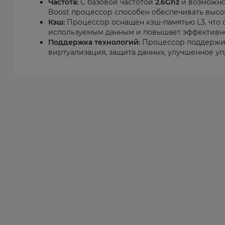
Частота:
С базовой частотой
2.6Ghz
и возможно
Boost процессор способен обеспечивать высо
Кэш:
Процессор оснащен кэш-памятью L3, что 
используемым данным и повышает эффективно
Поддержка технологий:
Процессор поддержива
виртуализация, защита данных, улучшенное у