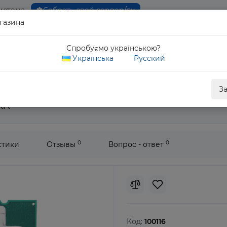
истема
Собрать свой сервер/пк
газина
0 80
Спробуємо українською?
Обратны
Українська
Русский
Xeon E5-2660 v3
З
XR
0
0
стики
Отзывы
Вопрос - ответ
Код:
100116