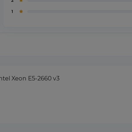
2
1
tel Xeon E5-2660 v3