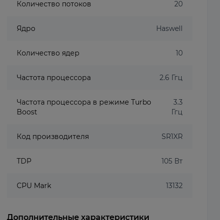
Количество потоков
20
Ядро
Haswell
Количество ядер
10
Частота процессора
2.6 Ггц
Частота процессора в режиме Turbo
3.3
Boost
Ггц
Код производителя
SR1XR
TDP
105 Вт
CPU Mark
13132
Дополнительные характеристики