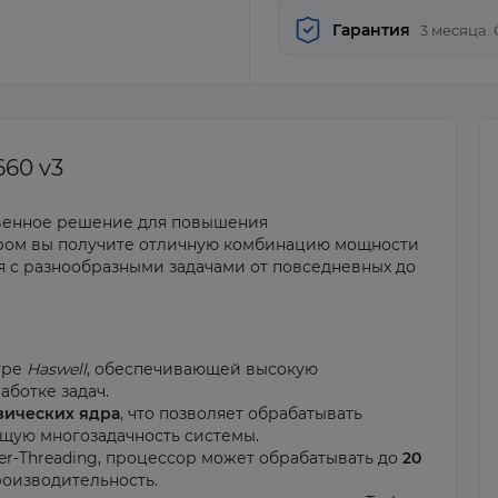
Гарантия
3 месяца.
660 v3
твенное решение для повышения
ором вы получите отличную комбинацию мощности
я с разнообразными задачами от повседневных до
уре
Haswell
, обеспечивающей высокую
ботке задач.
зических ядра
, что позволяет обрабатывать
щую многозадачность системы.
r-Threading, процессор может обрабатывать до
20
роизводительность.