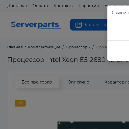
Доставка
Оплата
Контакты
Гарантия
Бонусная с
Язык ма
Каталог
Главная
Комплектующие
Процессоры
Процессор Intel 
Процессор Intel Xeon E5-2680 v2 SR1
Все про товар
Описание
Характери
Б/У