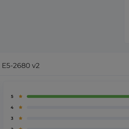
 E5-2680 v2
5
4
3