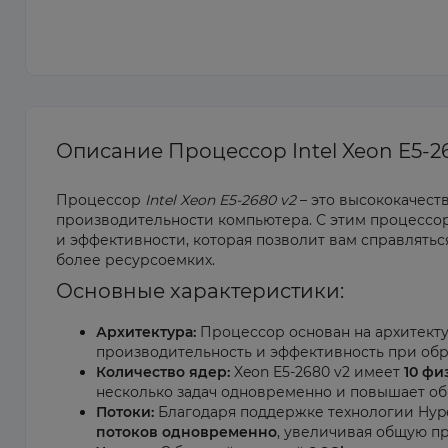
Описание Процессор Intel Xeon E5-2
Процессор
Intel Xeon E5-2680 v2
– это высококачес
производительности компьютера. С этим процесс
и эффективности, которая позволит вам справлятьс
более ресурсоемких.
Основные характеристики:
Архитектура:
Процессор основан на архитект
производительность и эффективность при обра
Количество ядер:
Xeon E5-2680 v2 имеет
10 фи
несколько задач одновременно и повышает об
Потоки:
Благодаря поддержке технологии Hype
потоков одновременно
, увеличивая общую п