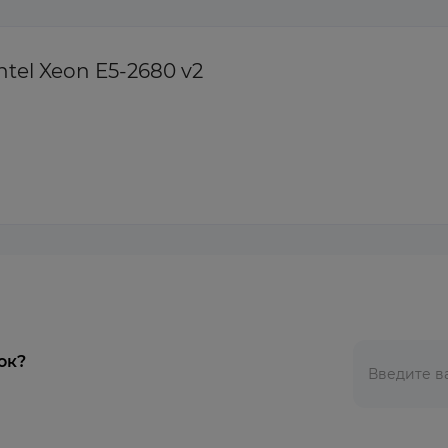
tel Xeon E5-2680 v2
ок?