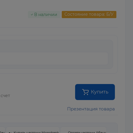
Состояние товара: Б/У
В наличии
Купить
 счет
Презентация товара
Pay
Купить частями Monobank
Оплата частями Абанк