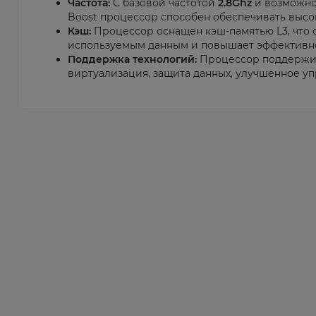
Частота:
С базовой частотой
2.8Ghz
и возможно
Boost процессор способен обеспечивать высо
Кэш:
Процессор оснащен кэш-памятью L3, что 
используемым данным и повышает эффективно
Поддержка технологий:
Процессор поддержива
виртуализация, защита данных, улучшенное у