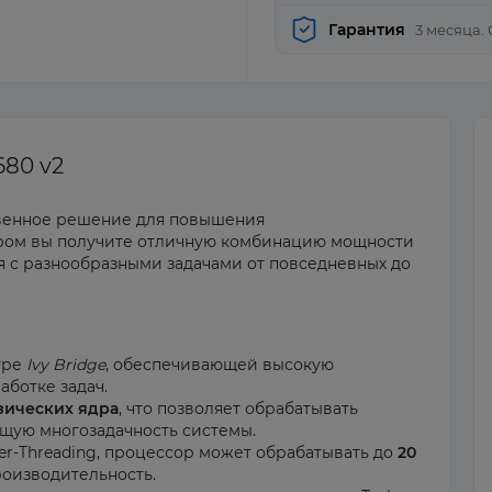
Гарантия
3 месяца.
680 v2
твенное решение для повышения
ором вы получите отличную комбинацию мощности
я с разнообразными задачами от повседневных до
уре
Ivy Bridge
, обеспечивающей высокую
ботке задач.
зических ядра
, что позволяет обрабатывать
щую многозадачность системы.
r-Threading, процессор может обрабатывать до
20
роизводительность.