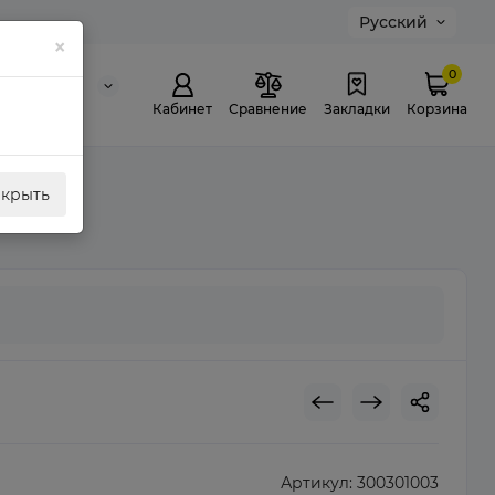
Русский
×
0
0 311 307
й звонок
Кабинет
Сравнение
Закладки
Корзина
акрыть
Артикул:
300301003