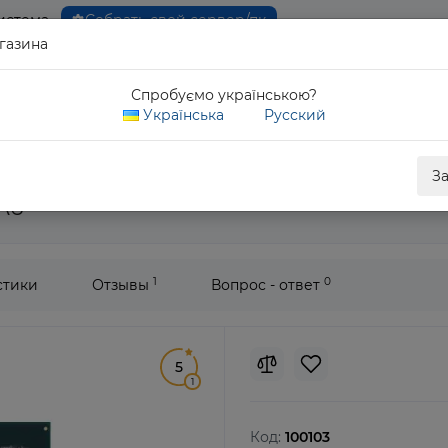
истема
Собрать свой сервер/пк
газина
0 80
Спробуємо українською?
Обратны
Українська
Русский
Xeon E5-2680 v2
З
A6
1
0
стики
Отзывы
Вопрос - ответ
5
1
Код:
100103