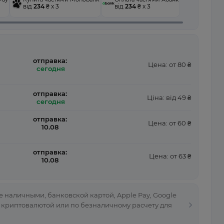
від
234
₴ x 3
від
234
₴ x 3
отправка:
Цена: от 80 ₴
сегодня
отправка:
Ціна: від 49 ₴
сегодня
отправка:
Цена: от 60 ₴
10.08
отправка:
Цена: от 63 ₴
10.08
 наличными, банковской картой, Apple Pay, Google
, криптовалютой или по безналичному расчету для