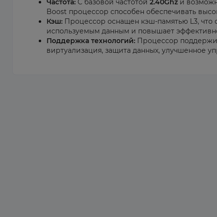
Частота:
С базовой частотой
2.40Ghz
и возможн
Boost процессор способен обеспечивать высо
Кэш:
Процессор оснащен кэш-памятью L3, что 
используемым данным и повышает эффективно
Поддержка технологий:
Процессор поддержива
виртуализация, защита данных, улучшенное у