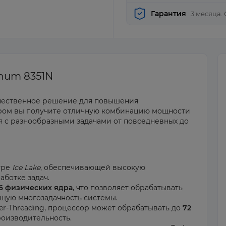
Гарантия
3 месяца.
inum 8351N
ачественное решение для повышения
ором вы получите отличную комбинацию мощности
я с разнообразными задачами от повседневных до
уре
Ice Lake
, обеспечивающей высокую
ботке задач.
6 физических ядра
, что позволяет обрабатывать
щую многозадачность системы.
r-Threading, процессор может обрабатывать до
72
роизводительность.