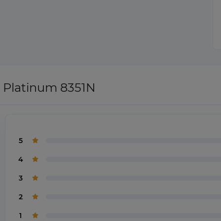
 Platinum 8351N
5
4
3
2
1