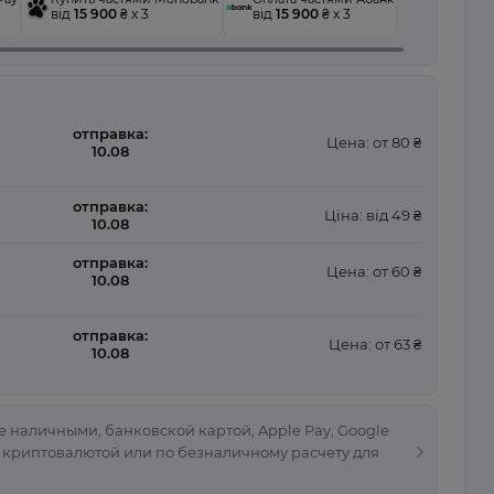
від
15 900
₴ x 3
від
15 900
₴ x 3
отправка:
Цена: от 80 ₴
10.08
отправка:
Ціна: від 49 ₴
10.08
отправка:
Цена: от 60 ₴
10.08
отправка:
Цена: от 63 ₴
10.08
 наличными, банковской картой, Apple Pay, Google
, криптовалютой или по безналичному расчету для