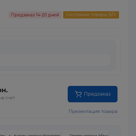
Состояние товара: Б/У
Предзаказ 14-20 дней
рн.
Предзаказ
на счет
Презентация товара
Pay
Купить частями Monobank
Оплата частями Абанк