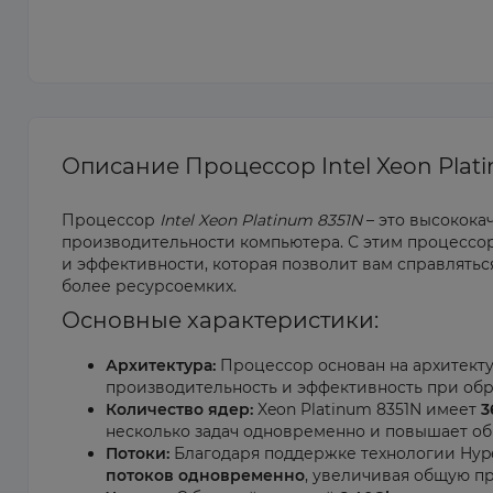
Описание Процессор Intel Xeon Plat
Процессор
Intel Xeon Platinum 8351N
– это высокок
производительности компьютера. С этим процесс
и эффективности, которая позволит вам справлятьс
более ресурсоемких.
Основные характеристики:
Архитектура:
Процессор основан на архитект
производительность и эффективность при обра
Количество ядер:
Xeon Platinum 8351N имеет
3
несколько задач одновременно и повышает об
Потоки:
Благодаря поддержке технологии Hype
потоков одновременно
, увеличивая общую п