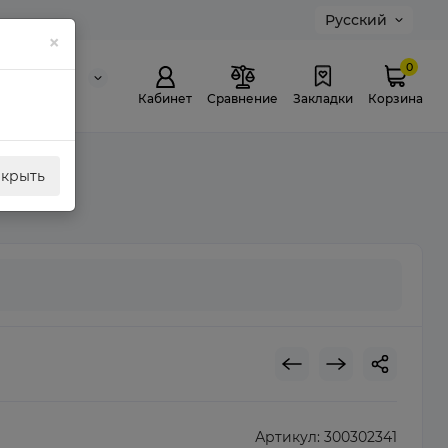
Русский
×
0
0 311 307
й звонок
Кабинет
Сравнение
Закладки
Корзина
акрыть
Артикул:
300302341