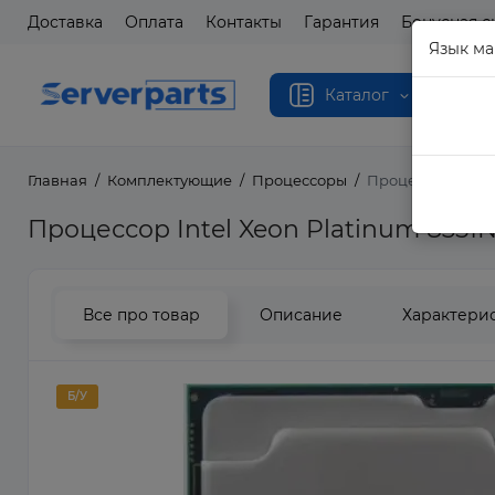
Доставка
Оплата
Контакты
Гарантия
Бонусная с
Язык ма
Каталог
Главная
Комплектующие
Процессоры
Процессор Intel 
Процессор Intel Xeon Platinum 8351
Все про товар
Описание
Характери
Б/У