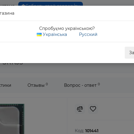
истема
Собрать свой сервер/пк
газина
0 80
Спробуємо українською?
Обратны
Українська
Русский
Xeon Platinum 8351N
З
N SRKJ3
0
0
стики
Отзывы
Вопрос - ответ
Код:
101441