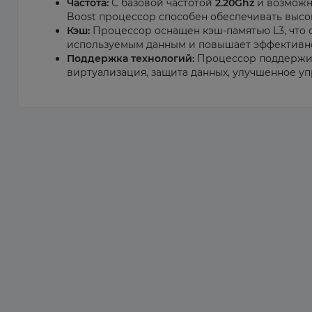
Частота:
С базовой частотой
2.20Ghz
и возможн
Boost процессор способен обеспечивать высо
Кэш:
Процессор оснащен кэш-памятью L3, что 
используемым данным и повышает эффективно
Поддержка технологий:
Процессор поддержива
виртуализация, защита данных, улучшенное у