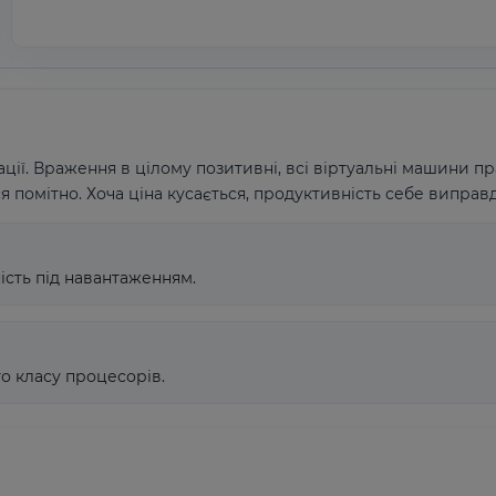
ції. Враження в цілому позитивні, всі віртуальні машини п
помітно. Хоча ціна кусається, продуктивність себе виправ
ність під навантаженням.
го класу процесорів.