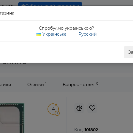
истема
Собрать свой сервер/пк
газина
0 80
Спробуємо українською?
Обратны
Українська
Русский
Xeon Platinum 8352Y
З
2Y SRKHG
1
0
стики
Отзывы
Вопрос - ответ
4
1
Код:
101802