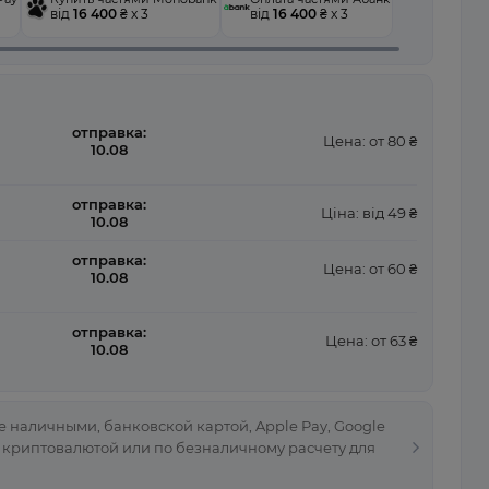
від
16 400
₴ x 3
від
16 400
₴ x 3
отправка:
Цена: от 80 ₴
10.08
отправка:
Ціна: від 49 ₴
10.08
отправка:
Цена: от 60 ₴
10.08
отправка:
Цена: от 63 ₴
10.08
 наличными, банковской картой, Apple Pay, Google
, криптовалютой или по безналичному расчету для