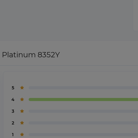
 Platinum 8352Y
5
4
3
2
1