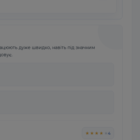
рацюють дуже швидко, навіть під значним
довує.
★★★★★
★★★★★
4