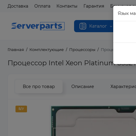
Доставка
Оплата
Контакты
Гарантия
Бонусная с
Язык ма
Каталог
Главная
Комплектующие
Процессоры
Процессор Intel 
Процессор Intel Xeon Platinum 835
Все про товар
Описание
Характери
Б/У