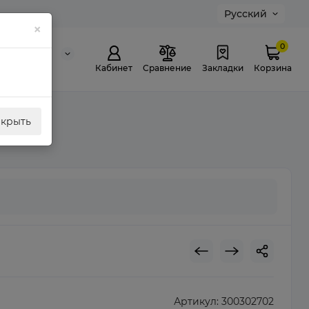
Русский
×
0
0 311 307
й звонок
Кабинет
Сравнение
Закладки
Корзина
акрыть
Артикул:
300302702