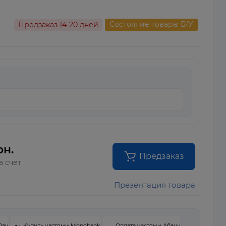
Состояние товара: Б/У
Предзаказ 14-20 дней
рн.
Предзаказ
а счет
Презентация товара
Pay
Купить частями Monobank
Оплата частями Абанк