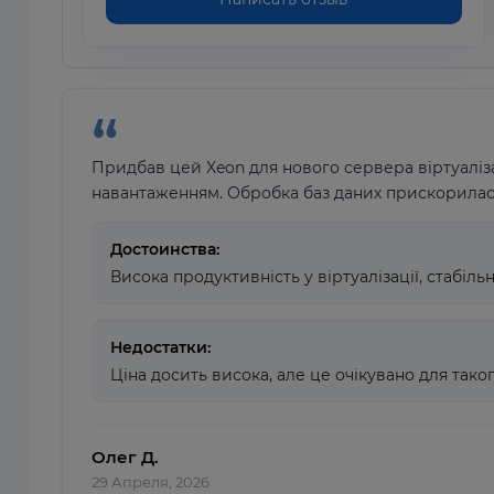
Придбав цей Xeon для нового сервера віртуаліза
навантаженням. Обробка баз даних прискорилася 
Достоинства:
Висока продуктивність у віртуалізації, стабіль
Недостатки:
Ціна досить висока, але це очікувано для тако
Олег Д.
29 Апреля, 2026