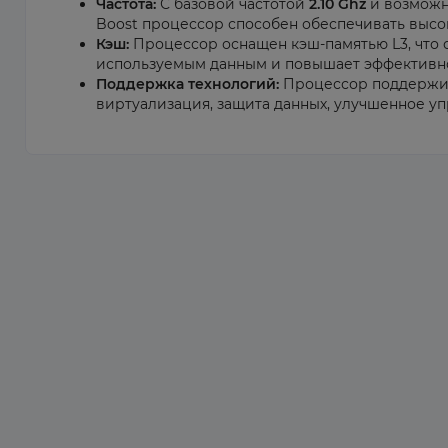
Частота:
С базовой частотой
2.10 Ghz
и возможн
Boost процессор способен обеспечивать высо
Кэш:
Процессор оснащен кэш-памятью L3, что 
используемым данным и повышает эффективно
Поддержка технологий:
Процессор поддержива
виртуализация, защита данных, улучшенное у