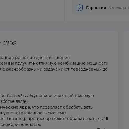
Гарантия
3 месяца.
r 4208
твенное решение для повышения
ором вы получите отличную комбинацию мощности
я с разнообразными задачами от повседневных до
уре
Cascade Lake
, обеспечивающей высокую
ботке задач.
зических ядра
, что позволяет обрабатывать
щую многозадачность системы.
r-Threading, процессор может обрабатывать до
16
роизводительность.