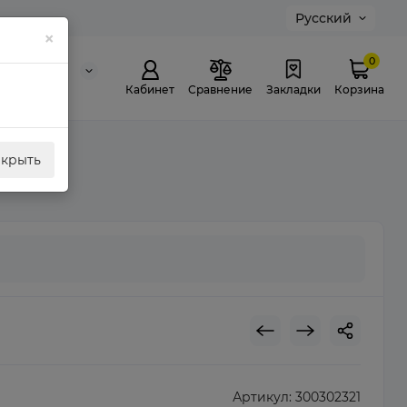
Русский
×
0
0 311 307
й звонок
Кабинет
Сравнение
Закладки
Корзина
акрыть
Артикул:
300302321