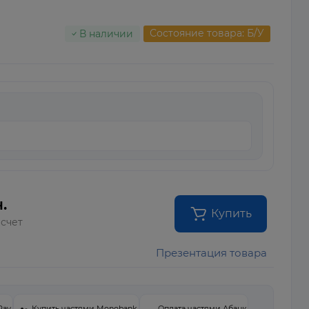
Состояние товара: Б/У
В наличии
.
Купить
 счет
Презентация товара
Pay
Купить частями Monobank
Оплата частями Абанк