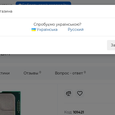
истема
Собрать свой сервер/пк
газина
0 80
Спробуємо українською?
Обратны
Українська
Русский
Xeon Silver 4208
З
RFBM
0
0
стики
Отзывы
Вопрос - ответ
Код:
101421