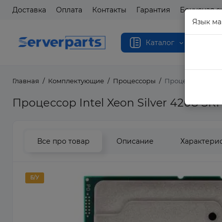
Доставка
Оплата
Контакты
Гарантия
Бонусная с
Язык ма
Каталог
Главная
Комплектующие
Процессоры
Процессор Intel 
Процессор Intel Xeon Silver 4208 S
Все про товар
Описание
Характери
Б/У