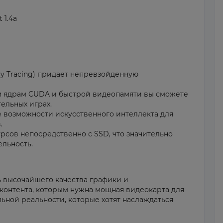
 1.4a
ay Tracing) придает непревзойденную
м ядрам CUDA и быстрой видеопамяти вы сможете
ельных играх.
те возможности искусственного интеллекта для
.
рсов непосредственно с SSD, что значительно
льность.
 высочайшего качества графики и
контента, которым нужна мощная видеокарта для
ьной реальности, которые хотят наслаждаться