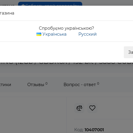
истема
Собрать свой сервер/пк
газина
0 80
Спробуємо українською?
Обратны
Українська
Русский
TUF RTX 4070 GAMING (12Gb / GDDR6X / 192 bit / 5888 CUDA)
З
G (12Gb / GDDR6X / 192 bit / 5888 CUD
0
0
стики
Отзывы
Вопрос - ответ
Код:
10407001