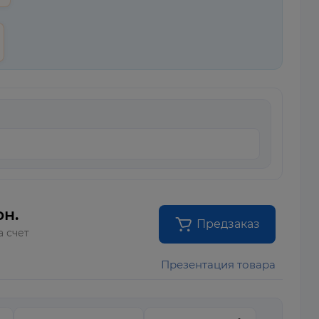
рн.
Предзаказ
а счет
Презентация товара