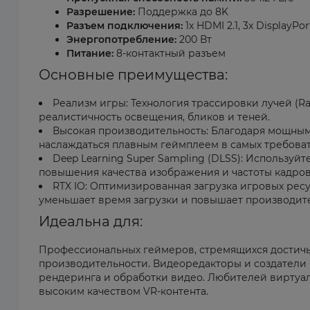
Разрешение:
Поддержка до 8K
Разъем подключения:
1x HDMI 2.1, 3x DisplayPort
Энергопотребление:
200 Вт
Питание:
8-контактный разъем
Основные преимущества:
Реализм игры: Технология трассировки лучей (R
реалистичность освещения, бликов и теней.
Высокая производительность: Благодаря мощны
наслаждаться плавным геймплеем в самых требоват
Deep Learning Super Sampling (DLSS): Используй
повышения качества изображения и частоты кадров
RTX IO: Оптимизированная загрузка игровых ресу
уменьшает время загрузки и повышает производите
Идеальна для:
Профессиональных геймеров, стремящихся достичь
производительности. Видеоредакторы и создатели 
рендеринга и обработки видео. Любителей виртуал
высоким качеством VR-контента.