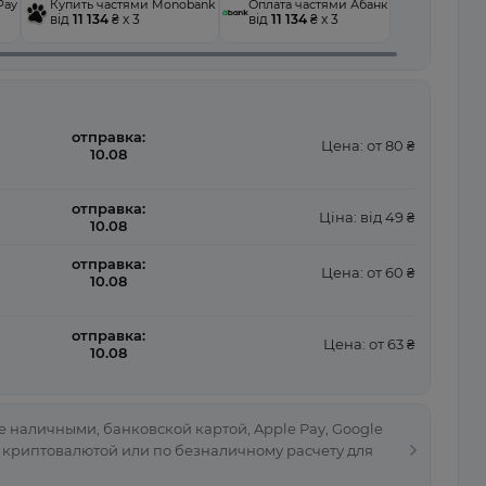
Pay
Купить частями Monobank
Оплата частями Абанк
від
11 134
₴ x 3
від
11 134
₴ x 3
отправка:
Цена: от 80 ₴
10.08
отправка:
Ціна: від 49 ₴
10.08
отправка:
Цена: от 60 ₴
10.08
отправка:
Цена: от 63 ₴
10.08
 наличными, банковской картой, Apple Pay, Google
, криптовалютой или по безналичному расчету для