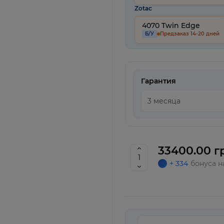
Zotac
4070 Twin Edge
Б/У
Предзаказ 14-20 дней
Гарантия
33400.00 г
+ 334
бонуса н