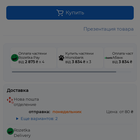
Купить
Презентация товара
Оплата частями
Купить частями
Оплата частям
Rozetka Pay
Monobank
Абанк
від
2 875
₴ x 4
від
3 834
₴ x 3
від
3 834
₴ x 3
Доставка
Нова пошта
отделение
отправка:
понедельник
Цена: от 80 ₴
Еще вариантов: 2
Rozetka
Delivery