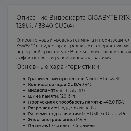
Описание Видеокарта GIGABYTE RTX 5
128bit / 3840 CUDA)
Откройте новый уровень гейминга и производител
Profile!
Эта видеокарта предлагает невероятную мо
передовой архитектуре Blackwell и инновационны
эффективность и реалистичность графики.
Основные характеристики:
Графический процессор:
Nvidia Blackwell
Количество ядер CUDA:
3840
Видеопамять:
8 ГБ GDDR7
Шина памяти:
128-бит
Пропускная способность памяти:
448.0 ГБ/с
Разрешение:
Поддержка до 8K
Разъёмы подключения:
1x HDMI, 3x DisplayPort
Энергопотребление:
145 Вт
Питание:
8-контактный разъём