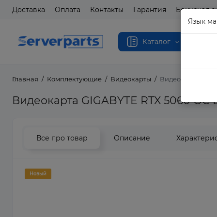
Доставка
Оплата
Контакты
Гарантия
Бонусная с
Язык ма
Каталог
Главная
Комплектующие
Видеокарты
Видеокарта GIGAB
Видеокарта GIGABYTE RTX 5060 OC Low
Все про товар
Описание
Характери
Новый