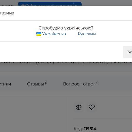
истема
Собрать свой сервер/пк
газина
0 80
Спробуємо українською?
Обратны
Українська
Русский
YTE RTX 5060 OC Low Profile (8Gb / GDDR7 / 128bit / 3840 CUDA)
З
 Profile (8Gb / GDDR7 / 128bit / 3840
0
0
стики
Отзывы
Вопрос - ответ
Код:
119514