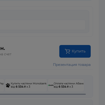
н.
Купить
на счет
Презентация товара
Pay
Купить частями Monobank
Оплата частями Абанк
від
6 534
₴ x 3
від
6 534
₴ x 3