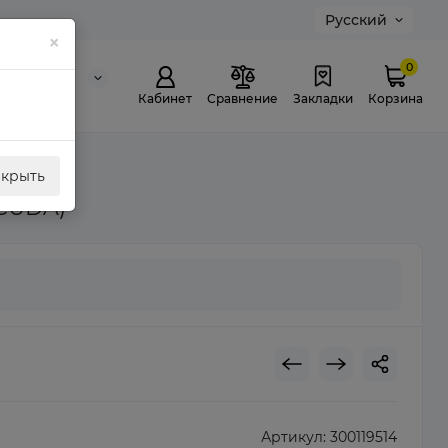
Русский
×
0
0 311 307
й звонок
Кабинет
Сравнение
Закладки
Корзина
акрыть
 CUDA)
Артикул:
300119514