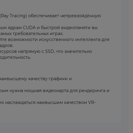
(Ray Tracing) обеспечивает непревзойдённую
ным ядрам CUDA и быстрой видеопамяти вы
амых требовательных играх.
уйте возможности искусственного интеллекта для
адров.
есурсов напрямую с SSD, что значительно
одительность.
наивысшему качеству графики и
орым нужна мощная видеокарта для рендеринга и
х наслаждаться наивысшим качеством VR-