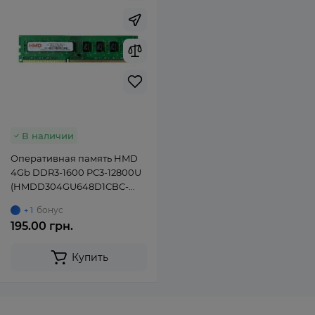
В наличии
Оперативная память HMD
4Gb DDR3-1600 PC3-12800U
(HMDD304GU648D1CBC-
HAF) UDIMM Non-ECC
бонус
+ 1
Unbuffered
195.00 грн.
Купить