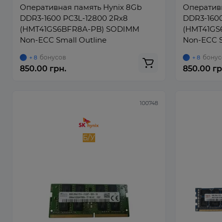
Оперативная память Hynix 8Gb
Оперативн
DDR3-1600 PC3L-12800 2Rx8
DDR3-1600
(HMT41GS6BFR8A-PB) SODIMM
(HMT41GS
Non-ECC Small Outline
Non-ECC S
бонусов
бонус
+ 8
+ 8
850.00 грн.
850.00 гр
100748
Б/У