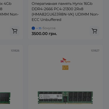
ix 4Gb
Оперативная память Hynix 16Gb
x8
DDR4-2666 PC4-21300 2Rx8
DIMM Non-
(HMA82GU6JJR8N-VK) UDIMM Non-
ECC Unbuffered
бонусов
+ 35
3500.00 грн.
101826
101827
Б/У