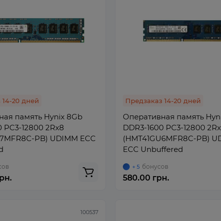
 14-20 дней
Предзаказ 14-20 дней
ая память Hynix 8Gb
Оперативная память Hyn
 PC3-12800 2Rx8
DDR3-1600 PC3-12800 2R
7MFR8C-PB) UDIMM ECC
(HMT41GU6MFR8C-PB) U
d
ECC Unbuffered
сов
бонусов
+ 5
рн.
580.00 грн.
100537