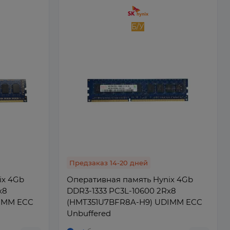
Б/У
Предзаказ 14-20 дней
ix 4Gb
Оперативная память Hynix 4Gb
x8
DDR3-1333 PC3L-10600 2Rx8
IMM ECC
(HMT351U7BFR8A-H9) UDIMM ECC
Unbuffered