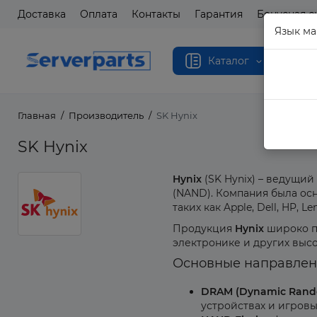
Доставка
Оплата
Контакты
Гарантия
Бонусная с
Язык ма
Каталог
Главная
Производитель
SK Hynix
SK Hynix
Hynix
(SK Hynix) – ведущи
(NAND). Компания была осн
таких как Apple, Dell, HP, 
Продукция
Hynix
широко пр
электронике и других высо
Основные направлени
DRAM (Dynamic Rand
устройствах и игровы