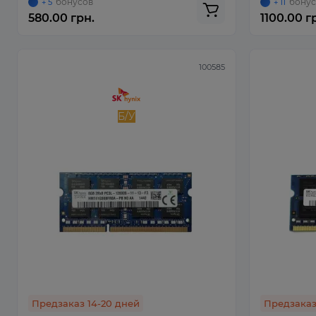
бонусов
бонус
+ 5
+ 11
580.00 грн.
1100.00 г
100585
Б/У
Предзаказ 14-20 дней
Предзаказ