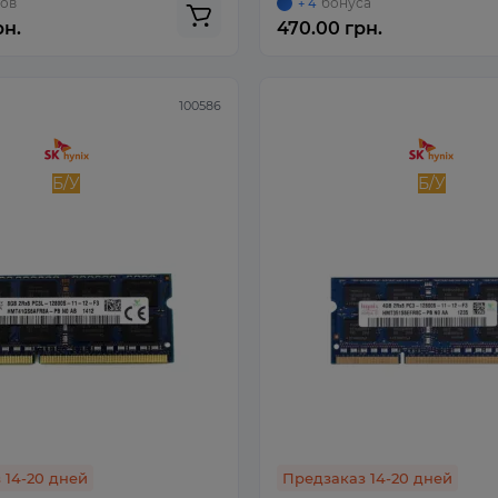
ов
бонуса
+ 4
рн.
470.00 грн.
100586
Б/У
Б/У
 14-20 дней
Предзаказ 14-20 дней