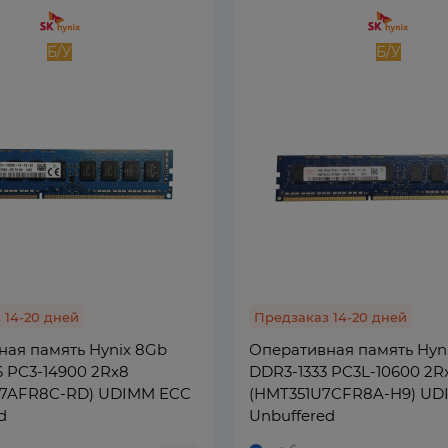
Б/У
Б/У
 14-20 дней
Предзаказ 14-20 дней
ая память Hynix 8Gb
Оперативная память Hyn
 PC3-14900 2Rx8
DDR3-1333 PC3L-10600 2R
7AFR8C-RD) UDIMM ECC
(HMT351U7CFR8A-H9) UD
d
Unbuffered