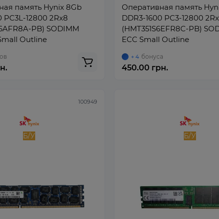
ая память Hynix 8Gb
Оперативная память Hyn
 PC3L-12800 2Rx8
DDR3-1600 PC3-12800 2R
6AFR8A-PB) SODIMM
(HMT351S6EFR8C-PB) SO
mall Outline
ECC Small Outline
ов
бонуса
+ 4
н.
450.00 грн.
100949
Б/У
Б/У