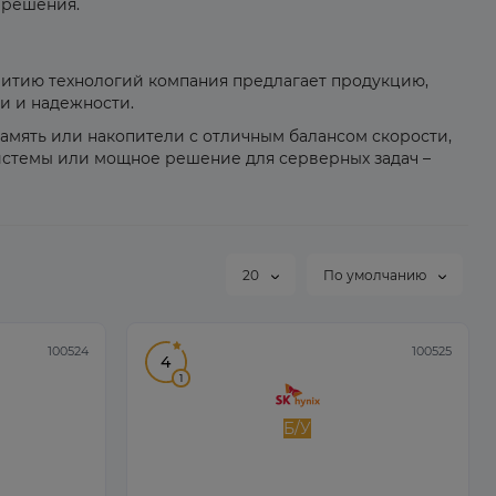
 решения.
азвитию технологий компания предлагает продукцию,
и и надежности.
амять или накопители с отличным балансом скорости,
системы или мощное решение для серверных задач –
20
По умолчанию
100524
100525
4
1
Б/У