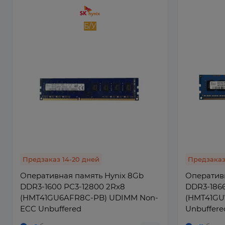
Б/У
Предзаказ 14-20 дней
Предзаказ
Оперативная память Hynix 8Gb
Оперативн
DDR3-1600 PC3-12800 2Rx8
DDR3-1866
(HMT41GU6AFR8C-PB) UDIMM Non-
(HMT41GU
ECC Unbuffered
Unbuffere