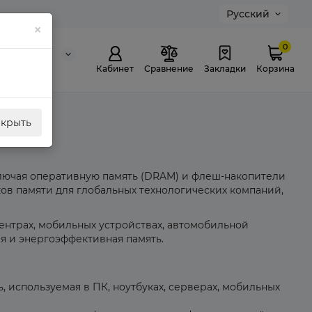
Русский
×
0
0 311 307
й звонок
Кабинет
Сравнение
Закладки
Корзина
акрыть
лючая оперативную память (DRAM) и флеш-накопители
ков памяти для глобальных технологических компаний,
ентрах, мобильных устройствах, автомобильной
ая и энергоэффективная память.
, используемая в ПК, ноутбуках, серверах, мобильных