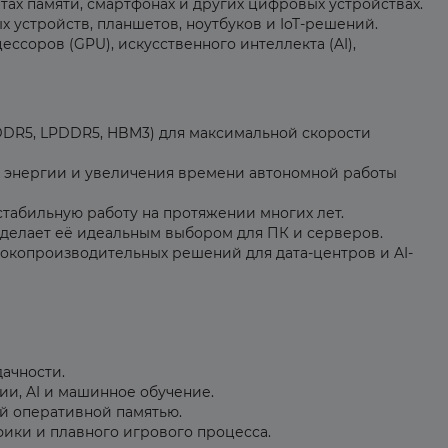
тах памяти, смартфонах и других цифровых устройствах.
 устройств, планшетов, ноутбуков и IoT-решений.
ссоров (GPU), искусственного интеллекта (AI),
DR5, LPDDR5, HBM3) для максимальной скорости
 энергии и увеличения времени автономной работы
табильную работу на протяжении многих лет.
делает её идеальным выбором для ПК и серверов.
окопроизводительных решений для дата-центров и AI-
ачности.
ии, AI и машинное обучение.
й оперативной памятью.
ики и плавного игрового процесса.