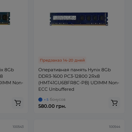
Предзаказ 14-20 дней
ix 8Gb
Оперативная память Hynix 8Gb
x8
DDR3-1600 PC3-12800 2Rx8
DIMM Non-
(HMT41GU6BFR8C-PB) UDIMM Non-
ECC Unbuffered
бонусов
+ 5
580.00 грн.
100543
100544