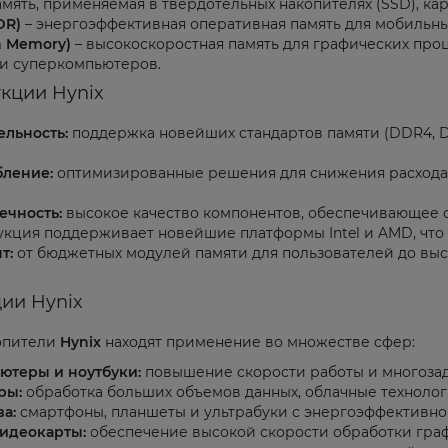
мять, применяемая в твердотельных накопителях (SSD), кар
DR)
– энергоэффективная оперативная память для мобильных
h Memory)
– высокоскоростная память для графических проце
и суперкомпьютеров.
кции Hynix
льность:
поддержка новейших стандартов памяти (DDR4, D
бление:
оптимизированные решения для снижения расхода
ечность:
высокое качество компонентов, обеспечивающее с
кция поддерживает новейшие платформы Intel и AMD, что 
т:
от бюджетных модулей памяти для пользователей до выс
ии Hynix
копители
Hynix
находят применение во множестве сфер:
ютеры и ноутбуки:
повышение скорости работы и многозад
ры:
обработка больших объемов данных, облачные технолог
а:
смартфоны, планшеты и ультрабуки с энергоэффективно
идеокарты:
обеспечение высокой скорости обработки граф