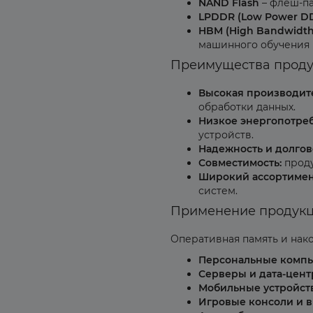
NAND Flash
– флеш-па
LPDDR (Low Power D
HBM (High Bandwidt
машинного обучения 
Преимущества проду
Высокая производите
обработки данных.
Низкое энергопотре
устройств.
Надежность и долгов
Совместимость:
проду
Широкий ассортимен
систем.
Применение продукц
Оперативная память и на
Персональные компь
Серверы и дата-цент
Мобильные устройств
Игровые консоли и в