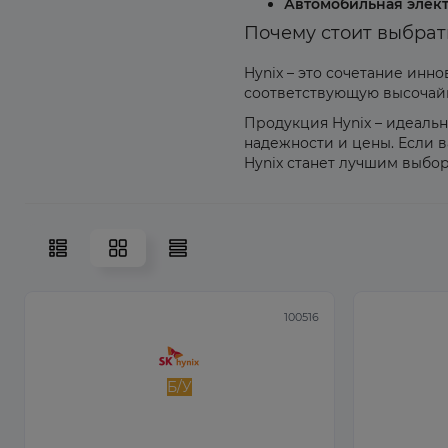
Автомобильная элект
Почему стоит выбрат
Hynix – это сочетание инн
соответствующую высочайш
Продукция Hynix – идеаль
надежности и цены. Если 
Hynix станет лучшим выбо
100516
Б/У