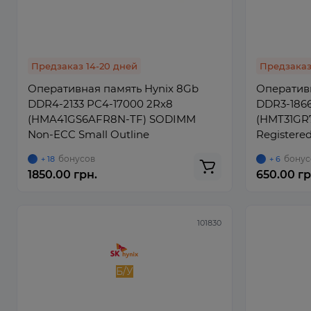
Предзаказ 14-20 дней
Предзаказ
Оперативная память Hynix 8Gb
Оперативн
DDR4-2133 PC4-17000 2Rx8
DDR3-1866
(HMA41GS6AFR8N-TF) SODIMM
(HMT31GR
Non-ECC Small Outline
Registere
бонусов
бонус
+ 18
+ 6
1850.00 грн.
650.00 гр
101830
Б/У