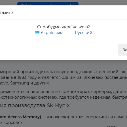
истема
Собрать свой сервер/пк
газина
0 80
Спробуємо українською?
Обратны
Українська
Русский
З
й мировой производитель полупроводниковых решений, вк
ована в 1983 году и является одним из ключевых поставщи
Lenovo, Samsung и других.
именяется в персональных компьютерах, серверах, дата-ц
котехнологичных системах, где требуется надежная, быстр
я производства SK Hynix
om Access Memory)
– высокоскоростная оперативная память
х консолях.