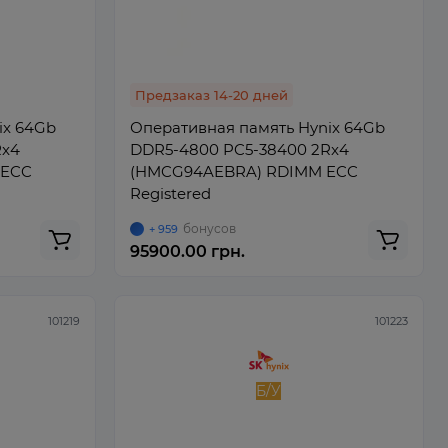
Предзаказ 14-20 дней
ix 64Gb
Оперативная память Hynix 64Gb
Rx4
DDR5-4800 PC5-38400 2Rx4
 ECC
(HMCG94AEBRA) RDIMM ECC
Registered
бонусов
+ 959
95900.00 грн.
101219
101223
Б/У