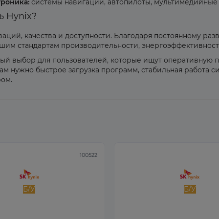
роника:
системы навигации, автопилоты, мультимедийные
ь Hynix?
оваций, качества и доступности. Благодаря постоянному р
им стандартам производительности, энергоэффективност
ный выбор для пользователей, которые ищут оперативную п
вам нужно быстрое загрузка программ, стабильная работа 
ром.
100522
Б/У
Б/У