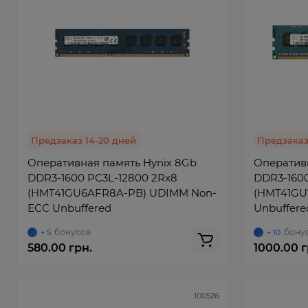
Предзаказ 14-20 дней
Предзаказ
Оперативная память Hynix 8Gb
Оперативн
DDR3-1600 PC3L-12800 2Rx8
DDR3-1600
(HMT41GU6AFR8A-PB) UDIMM Non-
(HMT41GU
ECC Unbuffered
Unbuffere
бонусов
бону
+ 5
+ 10
580.00 грн.
1000.00 г
100526