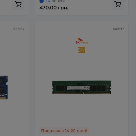
бонуса
+ 4
470.00 грн.
100587
100597
Б/У
Предзаказ 14-20 дней