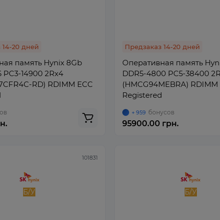
 14-20 дней
Предзаказ 14-20 дней
ая память Hynix 8Gb
Оперативная память Hyn
 PC3-14900 2Rx4
DDR5-4800 PC5-38400 2
7CFR4C-RD) RDIMM ECC
(HMCG94MEBRA) RDIMM
d
Registered
ов
бонусов
+ 959
н.
95900.00 грн.
101831
Б/У
Б/У