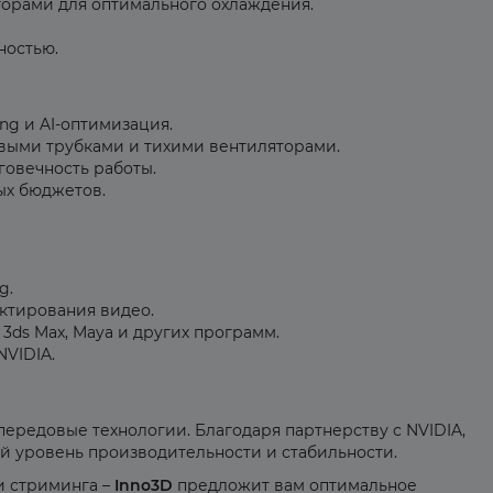
торами для оптимального охлаждения.
ностью.
ng и AI-оптимизация.
ыми трубками и тихими вентиляторами.
овечность работы.
ых бюджетов.
g.
ктирования видео.
3ds Max, Maya и других программ.
NVIDIA.
передовые технологии. Благодаря партнерству с NVIDIA,
й уровень производительности и стабильности.
и стриминга –
Inno3D
предложит вам оптимальное