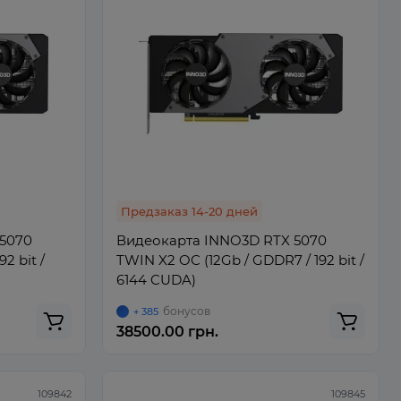
Предзаказ 14-20 дней
5070
Видеокарта INNO3D RTX 5070
2 bit /
TWIN X2 OC (12Gb / GDDR7 / 192 bit /
6144 CUDA)
бонусов
+ 385
38500.00 грн.
109842
109845