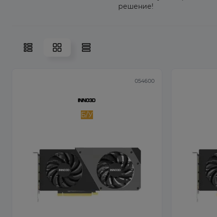
решение!
054600
Б/У