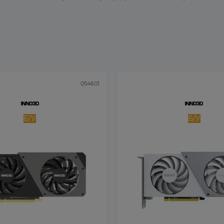
054601
Б/У
Б/У