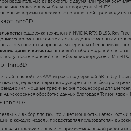
производительные видеокарты с двумя или тремя вентиля
мпактные модели для небольших корпусов Mini-ITX.
учшенные версии видеокарт с повышенной производитель
карт Inno3D
льность:
поддержка технологий NVIDIA RTX, DLSS, Ray Traci
ение:
современные системы охлаждения с медными теплов
нные компоненты и прочные материалы обеспечивают долг
ение цены и качества:
широкий выбор моделей для разн
:
доступность моделей для небольших корпусов и Mini-ITX.
рт Inno3D
мплей в новейших AAA-играх с поддержкой 4K и Ray Tracin
нтаж:
поддержка аппаратного ускорения для быстрого реда
 рендеринг:
мощные графические процессоры для Blender, 
 AI:
ускоренная обработка данных благодаря Tensor-ядрам 
ь Inno3D?
деальный выбор для тех, кто ищет мощность, надежность и 
ции в каждую модель, предоставляя пользователям высоки
тельная видеокарта для игр, профессиональной работы ил