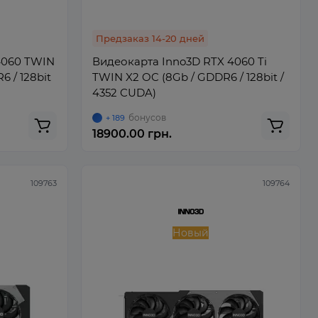
Предзаказ 14-20 дней
4060 TWIN
Видеокарта Inno3D RTX 4060 Ti
 / 128bit
TWIN X2 OC (8Gb / GDDR6 / 128bit /
4352 CUDA)
бонусов
+ 189
18900.00 грн.
109763
109764
Новый