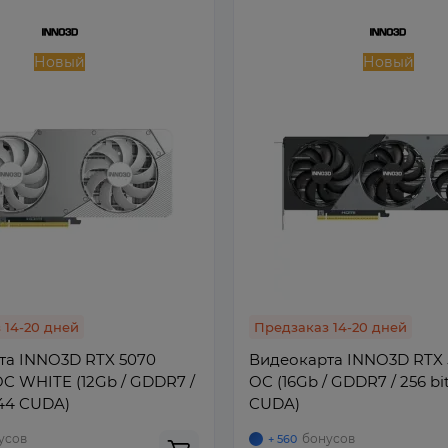
Новый
Новый
 14-20 дней
Предзаказ 14-20 дней
та INNO3D RTX 5070
Видеокарта INNO3D RTX 5
C WHITE (12Gb / GDDR7 /
OC (16Gb / GDDR7 / 256 bit
6144 CUDA)
CUDA)
усов
бонусов
+ 560