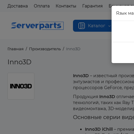
Доставка
Оплата
Контакты
Гарантия
Бонусная с
Язык ма
Каталог
Главная
Производитель
Inno3D
Inno3D
Inno3D
– известный произ
энтузиастов и профессион
процессоров GeForce, пре
Продукция
Inno3D
отличае
технологий, таких как Ray
видеомонтажа, 3D-моделир
Основные серии виде
Inno3D iChill
– премиа