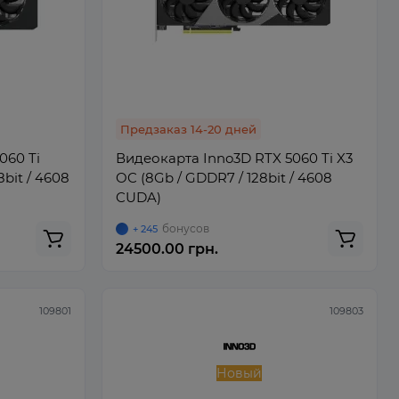
Предзаказ 14-20 дней
060 Ti
Видеокарта Inno3D RTX 5060 Ti X3
8bit / 4608
OC (8Gb / GDDR7 / 128bit / 4608
CUDA)
бонусов
+ 245
24500.00 грн.
109801
109803
Новый