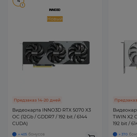
4
1
Новый
Предзаказ 14-20 дней
Предзаказ
Видеокарта INNO3D RTX 5070 X3
Видеокар
OC (12Gb / GDDR7 / 192 bit / 6144
TWIN X2 O
CUDA)
192 bit / 
бонусов
бон
+ 405
+ 370