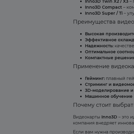
Inno3D Twin X2 / X3
– 
Inno3D Compact
– ко
Inno3D Super / Ti
– ул
Преимущества видео
Высокая производите
Эффективное охлажд
Надежность:
качестве
Оптимальное соотнош
Компактные решения
Применение видеока
Гейминг:
плавный гей
Стриминг и видеомо
3D-моделирование и
Машинное обучение и
Почему стоит выбрат
Видеокарты
Inno3D
– это и
компания внедряет иннова
Если вам нужна производи