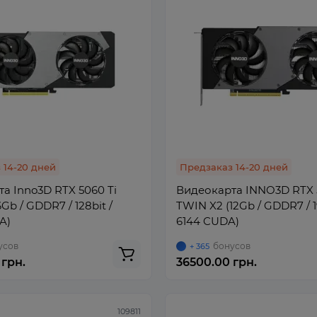
 14-20 дней
Предзаказ 14-20 дней
а Inno3D RTX 5060 Ti
Видеокарта INNO3D RTX 
6Gb / GDDR7 / 128bit /
TWIN X2 (12Gb / GDDR7 / 19
A)
6144 CUDA)
усов
бонусов
+ 365
 грн.
36500.00 грн.
109811