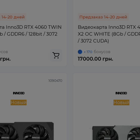
 14-20 дней
Предзаказ 14-20 дней
та Inno3D RTX 4060 TWIN
Видеокарта Inno3D RTX 
 / GDDR6 / 128bit / 3072
X2 OC WHITE (8Gb / GDDR6
/ 3072 CUDA)
усов
бонусов
+ 170
грн.
17000.00 грн.
1090470
Новый
Новый