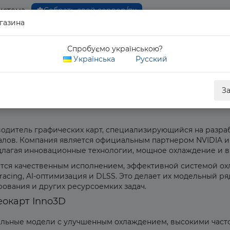
истема
Собрать свой сервер/пк
газина
0 80
Спробуємо українською?
Обратны
Українська
Русский
З
водитель графических карт, специализирующийся на разр
алов. Компания является официальным партнером NVIDIA и
длагая инновационные технологии, мощное охлаждение и 
тся качественным исполнением, эффективной системой о
 Tracing, AI-оптимизация и DLSS. Это делает их модельный
ования и других ресурсоемких задач.
окарт Inno3D
льные модели с улучшенным охлаждением, высокими часто