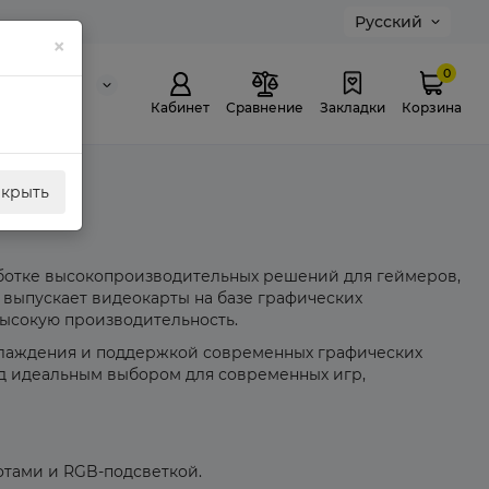
Русский
×
0
0 311 307
й звонок
Кабинет
Сравнение
Закладки
Корзина
акрыть
аботке высокопроизводительных решений для геймеров,
 выпускает видеокарты на базе графических
высокую производительность.
хлаждения и поддержкой современных графических
 ряд идеальным выбором для современных игр,
тами и RGB-подсветкой.