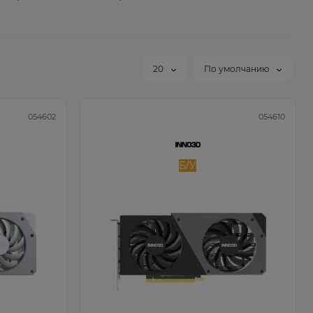
20
По умолчанию
054602
054610
Б/У