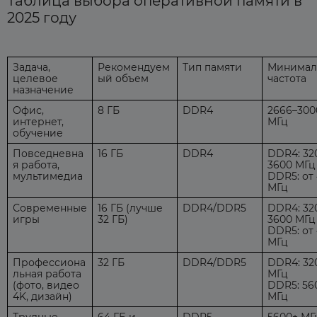
Таблица выбора оперативной памяти в
2025 году
Задача,
Рекомендуем
Тип памяти
Минимал
целевое
ый объем
частота
назначение
Офис,
8 ГБ
DDR4
2666–300
интернет,
МГц
обучение
Повседневна
16 ГБ
DDR4
DDR4: 32
я работа,
3600 МГц
мультимедиа
DDR5: от
МГц
Современные
16 ГБ (лучше
DDR4/DDR5
DDR4: 32
игры
32 ГБ)
3600 МГц
DDR5: от
МГц
Профессиона
32 ГБ
DDR4/DDR5
DDR4: 32
льная работа
МГц
(фото, видео
DDR5: 56
4K, дизайн)
МГц
Трудные
64 ГБ и
DDR5
5600+ МГ