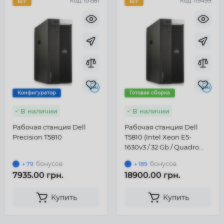
Код:
101581
Код:
119499
Б/У
Б/У
Конфигуратор
Готовая сборка
В наличии
В наличии
Рабочая станция Dell
Рабочая станция Dell
Precision T5810
T5810 (Intel Xeon E5-
1630v3 / 32 Gb / Quadro
K2000 2 Gb / SSD 256 Gb)
бонусов
бонусов
+ 79
+ 189
7935.00 грн.
18900.00 грн.
Купить
Купить