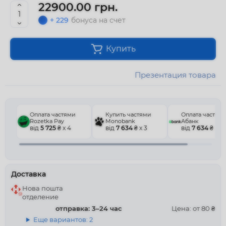
22900.00 грн.
+ 229
бонуса на счет
Купить
Презентация товара
Оплата частями
Купить частями
Оплата частям
Rozetka Pay
Monobank
Абанк
від
5 725
₴ x 4
від
7 634
₴ x 3
від
7 634
₴ x 3
Доставка
Нова пошта
отделение
отправка: 3–24 час
Цена: от 80 ₴
Еще вариантов: 2