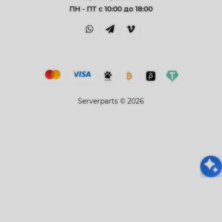
ПН - ПТ с 10:00 до 18:00
Serverparts © 2026
Привіт👋 Я AI Консультант ServerParts!
Не знаєш, що обрати? Я допоможу! 💪