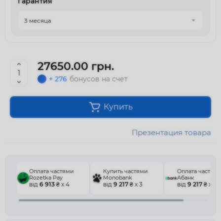
Гарантия
27650.00 грн.
+ 276
бонусов на счет
Купить
Презентация товара
Оплата частями
Купить частями
Оплата частям
Rozetka Pay
Monobank
Абанк
від
6 913
₴ x 4
від
9 217
₴ x 3
від
9 217
₴ x 3