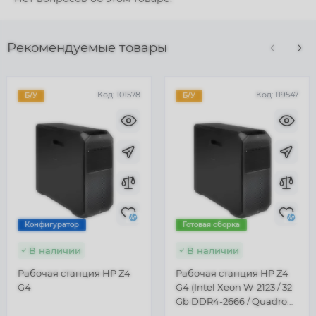
Рекомендуемые товары
Код:
101578
Код:
119547
Б/У
Б/У
Конфигуратор
Готовая сборка
В наличии
В наличии
Рабочая станция HP Z4
Рабочая станция HP Z4
G4
G4 (Intel Xeon W-2123 / 32
Gb DDR4-2666 / Quadro
K2200 4 Gb / SSD 256 Gb)