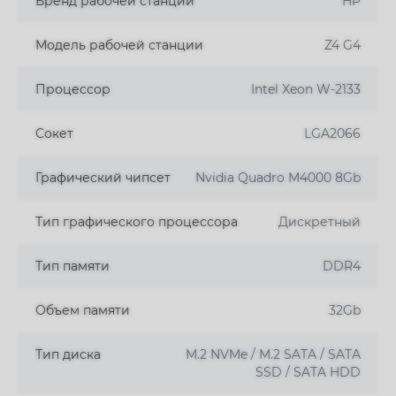
Бренд рабочей станции
HP
Модель рабочей станции
Z4 G4
Процессор
Intel Xeon W-2133
Сокет
LGA2066
Графический чипсет
Nvidia Quadro M4000 8Gb
Тип графического процессора
Дискретный
Тип памяти
DDR4
Объем памяти
32Gb
Тип диска
M.2 NVMe / M.2 SATA / SATA
SSD / SATA HDD