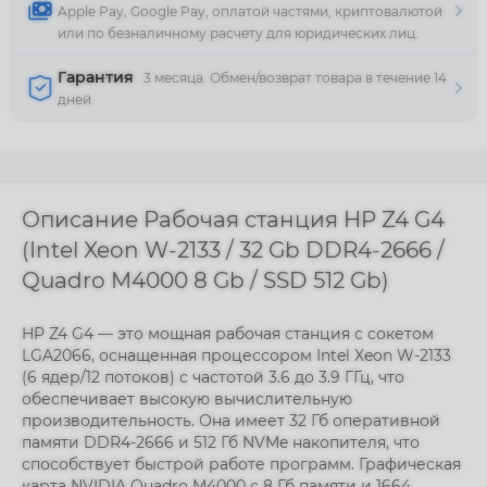
Apple Pay, Google Pay, оплатой частями, криптовалютой
или по безналичному расчету для юридических лиц.
Гарантия
3 месяца. Обмен/возврат товара в течение 14
дней.
Описание Рабочая станция HP Z4 G4
(Intel Xeon W-2133 / 32 Gb DDR4-2666 /
Quadro M4000 8 Gb / SSD 512 Gb)
HP Z4 G4 — это мощная рабочая станция с сокетом
LGA2066, оснащенная процессором Intel Xeon W-2133
(6 ядер/12 потоков) с частотой 3.6 до 3.9 ГГц, что
обеспечивает высокую вычислительную
производительность. Она имеет 32 Гб оперативной
памяти DDR4-2666 и 512 Гб NVMe накопителя, что
способствует быстрой работе программ. Графическая
карта NVIDIA Quadro M4000 с 8 Гб памяти и 1664