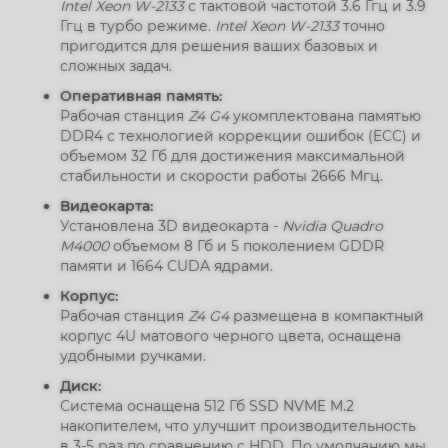
Intel Xeon W-2133
с тактовой частотой 3.6 Ггц и 3.9
Ггц в турбо режиме.
Intel Xeon W-2133
точно
пригодится для решения ваших базовых и
сложных задач.
Оперативная память:
Рабочая станция
Z4 G4
укомплектована памятью
DDR4 с технологией коррекции ошибок (ECC) и
объемом 32 Гб для достижения максимальной
стабильности и скорости работы 2666 Мгц.
Видеокарта:
Установлена 3D видеокарта -
Nvidia Quadro
M4000
объемом 8 Гб и 5 поколением GDDR
памяти и 1664 CUDA ядрами.
Корпус:
Рабочая станция
Z4 G4
размещена в компактный
корпус 4U матового черного цвета, оснащена
удобными ручками.
Диск:
Система оснащена 512 Гб SSD NVME M.2
накопителем, что улучшит производительность
в 3-5 раз по сравнению с HDD. По умолчанию мы