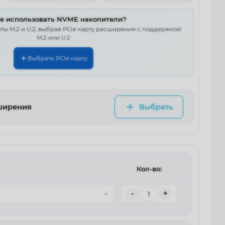
те использовать NVME накопители?
ты M.2 и U.2, выбрав PCIe карту расширения с поддержкой
M.2 или U.2
Выбрать PCIe карту
ширения
Выбрать
Кол-во:
-
+