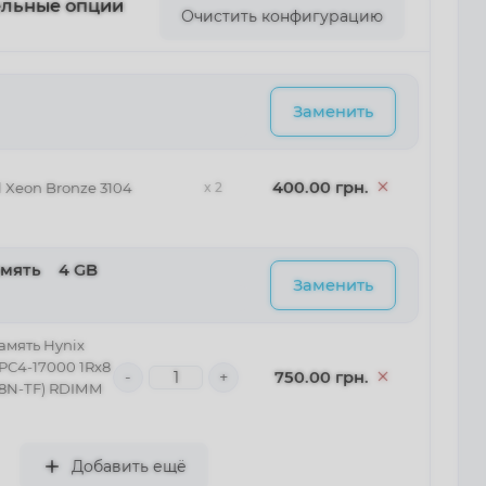
ельные опции
Очистить конфигурацию
Заменить
400.00 грн.
l Xeon Bronze 3104
x 2
амять
	4 GB
Заменить
амять Hynix
PC4-17000 1Rx8
-
+
750.00 грн.
8N-TF) RDIMM
Добавить ещё