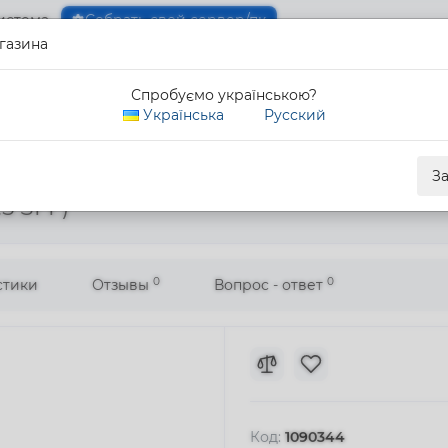
истема
Собрать свой сервер/пк
газина
0 80
Спробуємо українською?
Обратны
Українська
Русский
F)
З
5 SFF)
0
0
стики
Отзывы
Вопрос - ответ
Код:
1090344