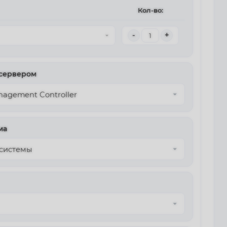
Кол-во:
-
+
 сервером
ма