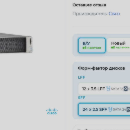
Оставьте отзыв
Производитель:
Cisco
Новый
Б/У
В наличии
В наличии
Форм-фактор дисков
LFF
12 x 3.5 LFF
SATA 12
S
SFF
24 x 2.5 SFF
SATA 24