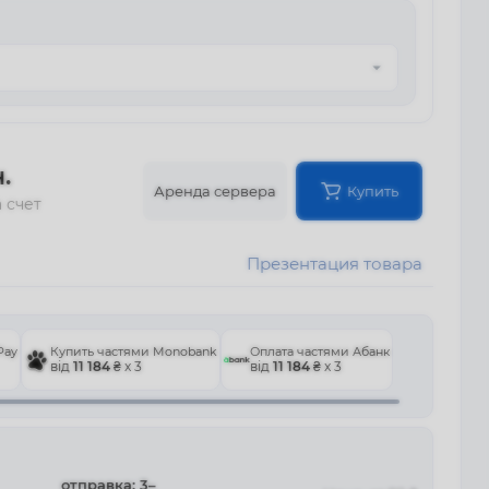
.
Аренда сервера
Купить
 счет
Презентация товара
Pay
Купить частями Monobank
Оплата частями Абанк
від
11 184
₴ x 3
від
11 184
₴ x 3
отправка: 3–