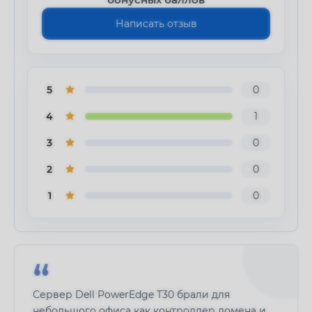
Написать отзыв
5
0
4
1
3
0
2
0
1
0
Сервер Dell PowerEdge T30 брали для
небольшого офиса как контроллер домена и