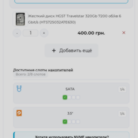
Жесткий диск HGST Travelstar 320Gb 7200 об/хв 6
Gbit/s (HTS725032A7E630)
400.00 грн.
-
+
Добавить ещё
Доступные слоты накопителей
Всего: 2/8 слотов
SATA
1/4
3.5"
1/4
Хотите использовать NVME накопители?