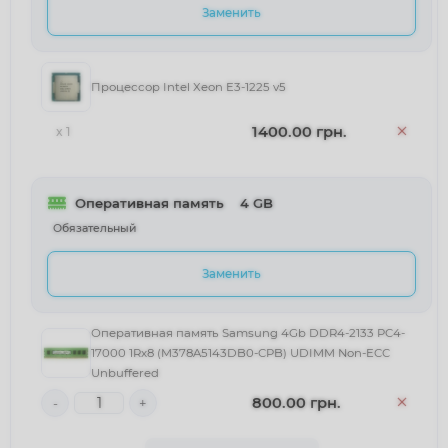
Заменить
Процессор Intel Xeon E3-1225 v5
1400.00 грн.
x 1
Оперативная память
	4 GB
Обязательный
Заменить
Оперативная память Samsung 4Gb DDR4-2133 PC4-
17000 1Rx8 (M378A5143DB0-CPB) UDIMM Non-ECC
Unbuffered
800.00 грн.
-
+