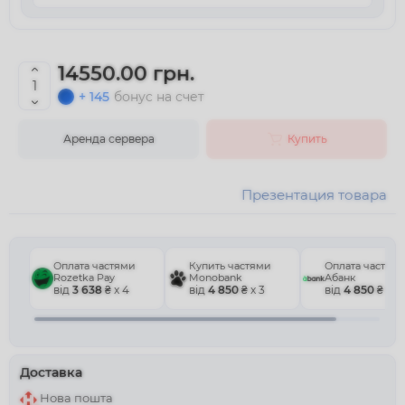
14550.00 грн.
+ 145
бонус на счет
Аренда сервера
Купить
Презентация товара
Оплата частями
Купить частями
Оплата частям
Rozetka Pay
Monobank
Абанк
від
3 638
₴ x 4
від
4 850
₴ x 3
від
4 850
₴ x 3
Доставка
Нова пошта