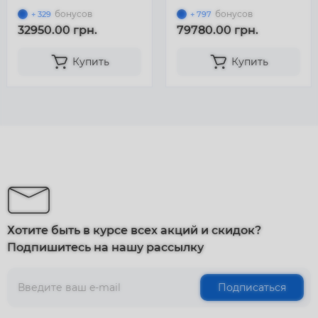
128 Gb DDR4-2400 / 2 x
бонусов
бонусов
+ 329
+ 797
480Gb SSD / E208i-a / 2 x
32950.00 грн.
79780.00 грн.
500W)
Купить
Купить
Хотите быть в курсе всех акций и скидок?
Подпишитесь на нашу рассылку
Подписаться