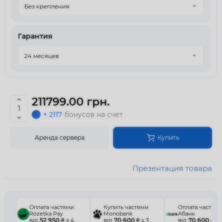
Гарантия
211799.00 грн.
+ 2117
бонусов на счет
Аренда сервера
Купить
Презентация товара
Оплата частями
Купить частями
Оплата частям
Rozetka Pay
Monobank
Абанк
від
52 950
₴ x 4
від
70 600
₴ x 3
від
70 600
₴ x 