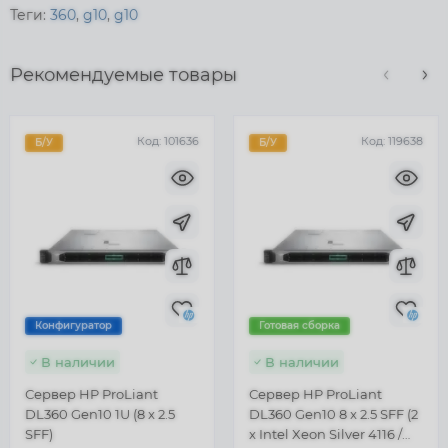
Теги:
360
,
g10
,
g10
Рекомендуемые товары
Код:
101636
Код:
119638
Б/У
Б/У
Конфигуратор
Готовая сборка
В наличии
В наличии
Сервер HP ProLiant
Сервер HP ProLiant
DL360 Gen10 1U (8 x 2.5
DL360 Gen10 8 x 2.5 SFF (2
SFF)
x Intel Xeon Silver 4116 /