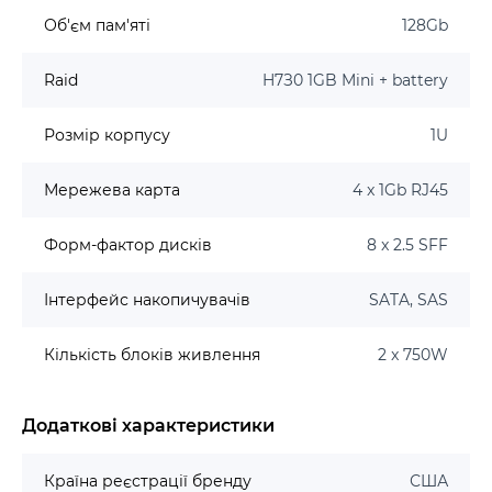
Об'єм пам'яті
128Gb
Raid
H7З0 1GB Mini + battery
Розмір корпусу
1U
Мережева карта
4 x 1Gb RJ45
Форм-фактор дисків
8 x 2.5 SFF
Інтерфейс накопичувачів
SATA, SAS
Кількість блоків живлення
2 x 750W
Додаткові характеристики
Країна реєстрації бренду
США