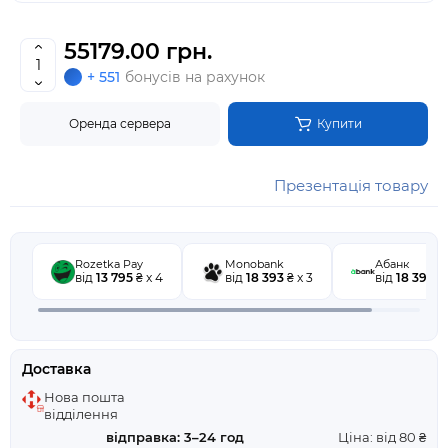
55179.00 грн.
+ 551
бонусів на рахунок
Оренда сервера
Купити
Презентація товару
Rozetka Pay
Monobank
Абанк
від
13 795
₴ x 4
від
18 393
₴ x 3
від
18 393
₴ 
Доставка
Нова пошта
відділення
відправка: 3–24 год
Ціна: від 80 ₴