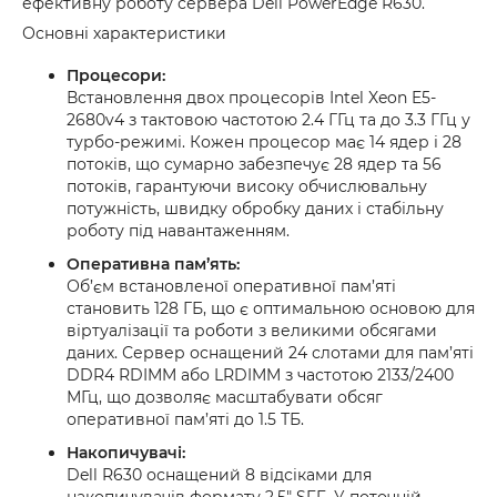
ефективну роботу сервера Dell PowerEdge R630.
Основні характеристики
Процесори:
Встановлення двох процесорів Intel Xeon E5-
2680v4 з тактовою частотою 2.4 ГГц та до 3.3 ГГц у
турбо-режимі. Кожен процесор має 14 ядер і 28
потоків, що сумарно забезпечує 28 ядер та 56
потоків, гарантуючи високу обчислювальну
потужність, швидку обробку даних і стабільну
роботу під навантаженням.
Оперативна пам’ять:
Об’єм встановленої оперативної пам’яті
становить 128 ГБ, що є оптимальною основою для
віртуалізації та роботи з великими обсягами
даних. Сервер оснащений 24 слотами для пам’яті
DDR4 RDIMM або LRDIMM з частотою 2133/2400
МГц, що дозволяє масштабувати обсяг
оперативної пам’яті до 1.5 ТБ.
Накопичувачі:
Dell R630 оснащений 8 відсіками для