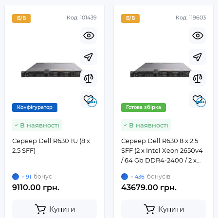
Код:
101439
Код:
119603
Б/В
Б/В
Конфігуратор
Готова збірка
В наявності
В наявності
Сервер Dell R630 1U (8 x
Сервер Dell R630 8 x 2.5
2.5 SFF)
SFF (2 x Intel Xeon 2650v4
/ 64 Gb DDR4-2400 / 2 x
480Gb SSD / H730 / 2 x
бонус
бонусів
+ 91
+ 436
750W)
9110.00 грн.
43679.00 грн.
Купити
Купити