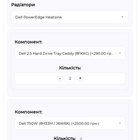
Радіатори
-
+