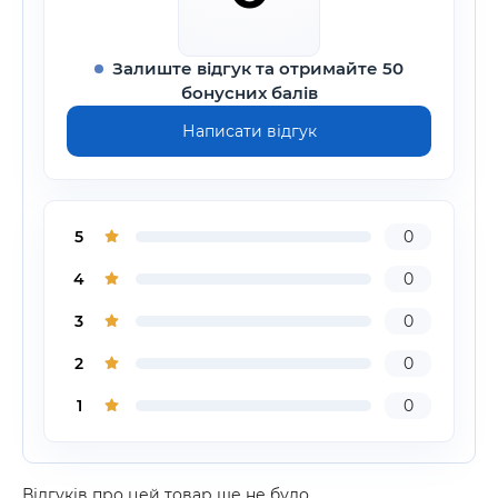
Залиште відгук та отримайте 50
бонусних балів
Написати відгук
5
0
4
0
3
0
2
0
1
0
Відгуків про цей товар ще не було.