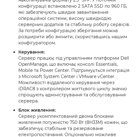
накопичувачів формату 2.5" SFF. У поточній
конфігурації встановлено 2 SATA SSD по 960 ГБ,
які забезпечують швидке завантаження
операційної системи, високу швидкодію
серверних додатків та стабільну роботу сервісів.
За потреби конфігурацію зберігання можна
розширити або змінити, скориставшись нашим
конфігуратором.
Керування:
Сервер працює під управлінням платформи Dell
OpenManage, що включає консолі Essentials,
Mobile та Power Center. Підтримується інтеграція
з Microsoft System Center і VMware vCenter.
Можливості віддаленого керування через
iDRAC8 з контролером життєвого циклу значно
спрощують адміністрування та обслуговування
сервера.
Блок живлення:
Сервер укомплектований двома блоками
живлення потужністю 750 Вт (8H33M) кожен, що
забезпечує стабільне та резервоване
електропостачання. Опціонально можливе