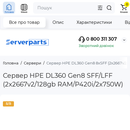
0
Головна
Меню
Кошик
Все про товар
Опис
Характеристики
Ві
0 800 311 307
Зворотний дзвінок
Головна
Сервери
Сервер HPE DL360 Gen8 8xSFF (2x2667v2/
Сервер HPE DL360 Gen8 SFF/LFF
(2x2667v2/128gb RAM/P420i/2x750W)
Б/В