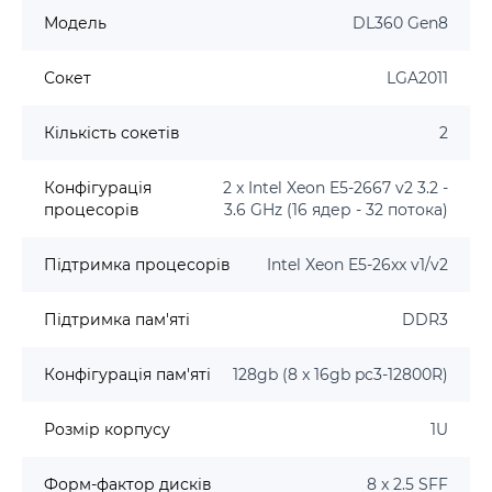
Модель
DL360 Gen8
Сокет
LGA2011
Кількість сокетів
2
Конфігурація
2 x Intel Xeon E5-2667 v2 3.2 -
процесорів
3.6 GHz (16 ядер - 32 потока)
Підтримка процесорів
Intel Xeon E5-26xx v1/v2
Підтримка пам'яті
DDR3
Конфігурація пам'яті
128gb (8 x 16gb pc3-12800R)
Розмір корпусу
1U
Форм-фактор дисків
8 x 2.5 SFF