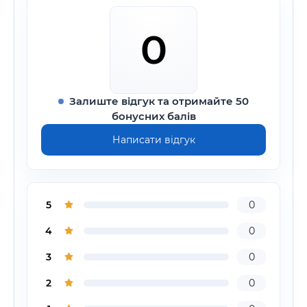
0
Залиште відгук та отримайте 50
бонусних балів
Написати відгук
5
0
4
0
3
0
2
0