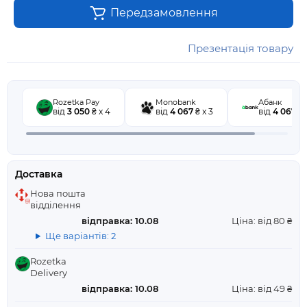
Передзамовлення
Презентація товару
Rozetka Pay
Monobank
Абанк
від
3 050
₴ x 4
від
4 067
₴ x 3
від
4 067
₴ 
Доставка
Нова пошта
відділення
відправка: 10.08
Ціна: від 80 ₴
Ще варіантів: 2
Rozetka
Delivery
відправка: 10.08
Ціна: від 49 ₴