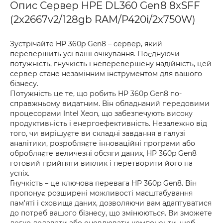
Опис Сервер HPE DL360 Gen8 8xSFF
(2x2667v2/128gb RAM/P420i/2x750W)
Зустрічайте HP 360p Gen8 – сервер, який
перевершить усі ваші очікування. Поєднуючи
потужність, гнучкість і неперевершену надійність, цей
сервер стане незамінним інструментом для вашого
бізнесу.
Потужність це те, що робить HP 360p Gen8 по-
справжньому видатним. Він обладнаний передовими
процесорами Intel Xeon, що забезпечують високу
продуктивність і енергоефективність. Незалежно від
того, чи вирішуєте ви складні завдання в галузі
аналітики, розробляєте інноваційні програми або
обробляєте величезні обсяги даних, HP 360p Gen8
готовий прийняти виклик і перетворити його на
успіх.
Гнучкість – це ключова перевага HP 360p Gen8. Він
пропонує розширені можливості масштабування
пам'яті і сховища даних, дозволяючи вам адаптуватися
до потреб вашого бізнесу, що змінюються. Ви зможете