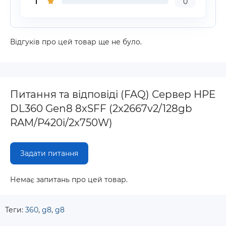
1
0
Відгуків про цей товар ще не було.
Питання та відповіді (FAQ) Сервер HPE
DL360 Gen8 8xSFF (2x2667v2/128gb
RAM/P420i/2x750W)
Задати питання
Немає запитань про цей товар.
Теги:
360
,
g8
,
g8