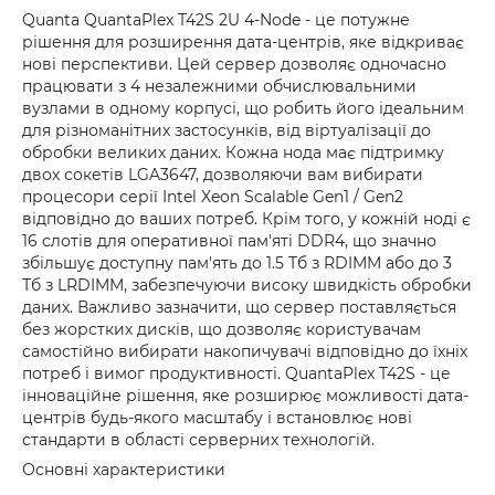
Quanta QuantaPlex T42S 2U 4-Node - це потужне
рішення для розширення дата-центрів, яке відкриває
нові перспективи. Цей сервер дозволяє одночасно
працювати з 4 незалежними обчислювальними
вузлами в одному корпусі, що робить його ідеальним
для різноманітних застосунків, від віртуалізації до
обробки великих даних. Кожна нода має підтримку
двох сокетів LGA3647, дозволяючи вам вибирати
процесори серії Intel Xeon Scalable Gen1 / Gen2
відповідно до ваших потреб. Крім того, у кожній ноді є
16 слотів для оперативної пам'яті DDR4, що значно
збільшує доступну пам'ять до 1.5 Тб з RDIMM або до 3
Тб з LRDIMM, забезпечуючи високу швидкість обробки
даних. Важливо зазначити, що сервер поставляється
без жорстких дисків, що дозволяє користувачам
самостійно вибирати накопичувачі відповідно до їхніх
потреб і вимог продуктивності. QuantaPlex T42S - це
інноваційне рішення, яке розширює можливості дата-
центрів будь-якого масштабу і встановлює нові
стандарти в області серверних технологій.
Основні характеристики