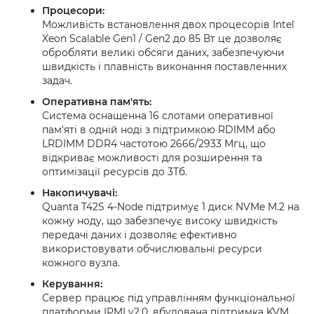
Процесори:
Можливість встановлення двох процесорів Intel
Xeon Scalable Gen1 / Gen2 до 85 Вт це дозволяє
обробляти великі обсяги даних, забезпечуючи
швидкість і плавність виконання поставленних
задач.
Оперативна пам'ять:
Система оснащенна 16 слотами оперативної
пам'яті в одній ноді з підтримкою RDIMM або
LRDIMM DDR4 частотою 2666/2933 Мгц, що
відкриває можливості для розширення та
оптимізації ресурсів до 3Тб.
Накопичувачі:
Quanta T42S 4-Node підтримує 1 диск NVMe M.2 на
кожну ноду, що забезпечує високу швидкість
передачі даних і дозволяє ефективно
використовувати обчислювальні ресурси
кожного вузла.
Керування:
Сервер працює під управлінням функціональної
платформи IPMI v2.0, вбудована підтримка KVM