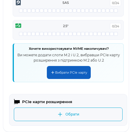
SAS
0/24
2.5"
0/24
Хочете використовувати NVME накопичувачі?
Ви можете додати слоти M.2 і U.2, вибравши PCIe карту
розширення з підтримкою M.2 або U.2
Вибрати PCIe карту
PCIe карти розширення
Обрати