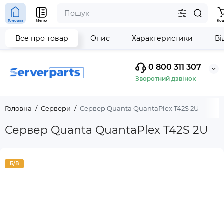
Головна
Меню
Ко
Все про товар
Опис
Характеристики
Ві
0 800 311 307
Зворотний дзвінок
Головна
Сервери
Сервер Quanta QuantaPlex T42S 2U
Сервер Quanta QuantaPlex T42S 2U
Б/В