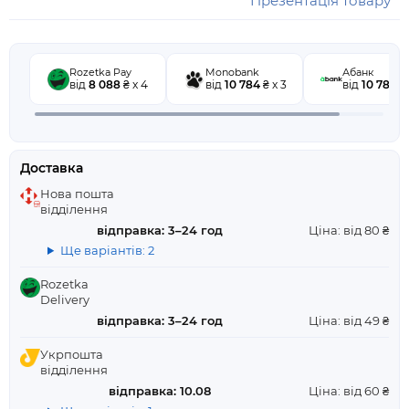
Презентація товару
Rozetka Pay
Monobank
Абанк
від
8 088
₴ x 4
від
10 784
₴ x 3
від
10 784
₴ 
Доставка
Нова пошта
відділення
відправка: 3–24 год
Ціна: від 80 ₴
Ще варіантів: 2
Rozetka
Delivery
відправка: 3–24 год
Ціна: від 49 ₴
Укрпошта
відділення
відправка: 10.08
Ціна: від 60 ₴