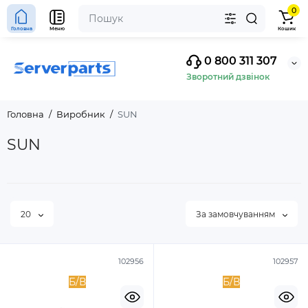
0
Головна
Меню
Кошик
0 800 311 307
Зворотний дзвінок
Головна
Виробник
SUN
SUN
20
За замовчуванням
102956
102957
Б/В
Б/В