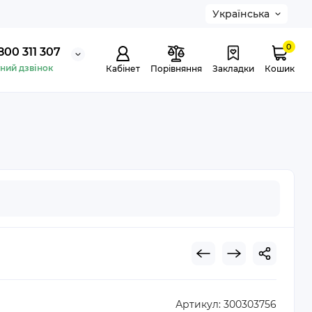
Українська
0
800 311 307
ний дзвінок
Кабінет
Порівняння
Закладки
Кошик
Артикул:
300303756