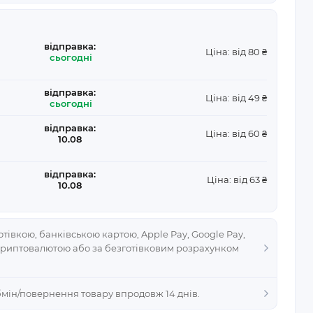
відправка:
Ціна: від 80 ₴
сьогодні
відправка:
Ціна: від 49 ₴
сьогодні
відправка:
Ціна: від 60 ₴
10.08
відправка:
Ціна: від 63 ₴
10.08
тівкою, банківською картою, Apple Pay, Google Pay,
криптовалютою або за безготівковим розрахунком
Обмін/повернення товару впродовж 14 днів.