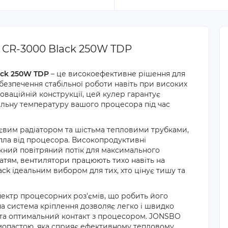
CR-3000 Black 250W TDP
ack 250W TDP
– це високоефективне рішення для
езпечення стабільної роботи навіть при високих
оваційній конструкції, цей кулер гарантує
льну температуру вашого процесора під час
вим радіатором та шістьма тепловими трубками,
пла від процесора. Високопродуктивні
ний повітряний потік для максимального
тям, вентилятори працюють тихо навіть на
k ідеальним вибором для тих, хто цінує тишу та
ектр процесорних роз'ємів, що робить його
на система кріплення дозволяє легко і швидко
 та оптимальний контакт з процесором. JONSBO
мопастою, яка сприяє ефективному тепловому