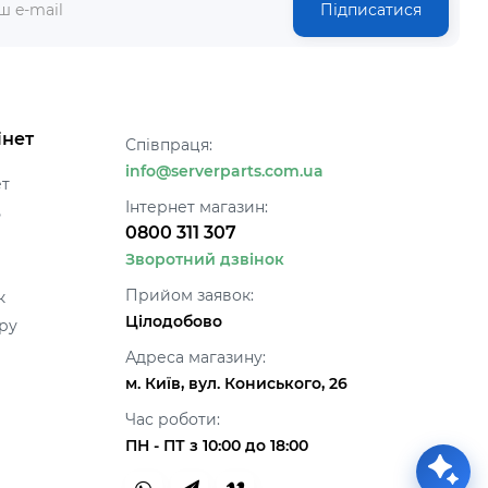
Підписатися
інет
Співпраця:
info@serverparts.com.ua
ет
Інтернет магазин:
ь
0800 311 307
Зворотний дзвінок
Прийом заявок:
к
Цілодобово
ру
Адреса магазину:
м. Київ, вул. Кониського, 26
Час роботи:
ПН - ПТ з 10:00 до 18:00