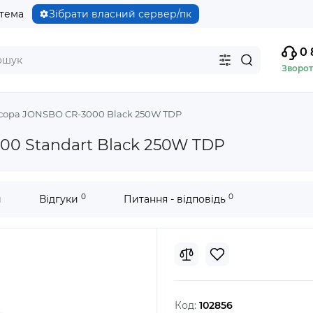
стема
Зібрати власний сервер/пк
0 
Зворот
сора JONSBO CR-3000 Black 250W TDP
00 Standart Black 250W TDP
0
0
и
Відгуки
Питання - відповідь
Код:
102856