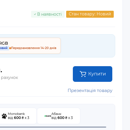
Стан товару: Новий
В наявності
RGB
овий
Передзамовлення 14-20 днів
.
Купити
 рахунок
Презентація товару
Monobank
Абанк
від
600
₴ x 3
від
600
₴ x 3