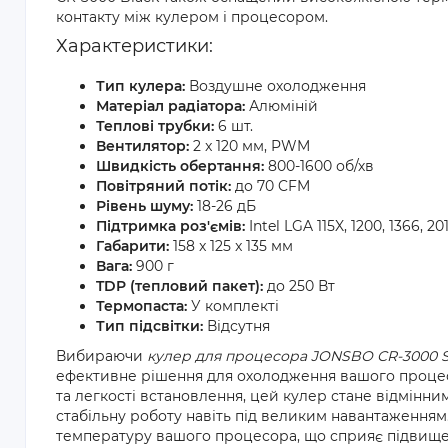
контакту між кулером і процесором.
Характеристики:
Тип кулера:
Воздушне охолодження
Матеріал радіатора:
Алюміній
Теплові трубки:
6 шт.
Вентилятор:
2 x 120 мм, PWM
Швидкість обертання:
800-1600 об/хв
Повітряний потік:
до 70 CFM
Рівень шуму:
18-26 дБ
Підтримка роз'ємів:
Intel LGA 115X, 1200, 1366, 
Габарити:
158 x 125 x 135 мм
Вага:
900 г
TDP (тепловий пакет):
до 250 Вт
Термопаста:
У комплекті
Тип підсвітки:
Відсутня
Вибираючи
кулер для процесора JONSBO CR-3000 S
ефективне рішення для охолодження вашого процесо
та легкості встановлення, цей кулер стане відмінн
стабільну роботу навіть під великим навантаженням
температуру вашого процесора, що сприяє підвищен