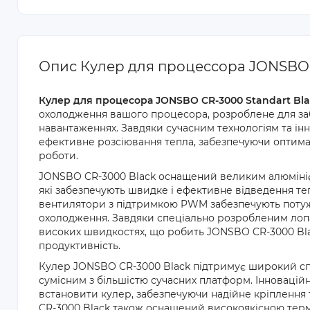
Опис Кулер для процессора JONSBO 
Кулер для процесора JONSBO CR-3000 Standart Bl
охолодження вашого процесора, розроблене для заб
навантаженнях. Завдяки сучасним технологіям та інн
ефективне розсіювання тепла, забезпечуючи оптима
роботи.
JONSBO CR-3000 Black оснащений великим алюмініє
які забезпечують швидке і ефективне відведення те
вентилятори з підтримкою PWM забезпечують потуж
охолодження. Завдяки спеціально розробленим лопа
високих швидкостях, що робить JONSBO CR-3000 Blac
продуктивність.
Кулер JONSBO CR-3000 Black підтримує широкий сп
сумісним з більшістю сучасних платформ. Інновацій
встановити кулер, забезпечуючи надійне кріплення
CR-3000 Black також оснащений високоякісною тер