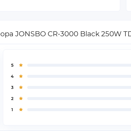
сора JONSBO CR-3000 Black 250W T
5
4
3
2
1