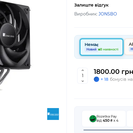
Залиште відгук
Виробник:
JONSBO
A
Немає
Н
Новий
В наявності
1800.00 грн
+ 18
бонусів на
Rozetka Pay
від
450
₴ x 4