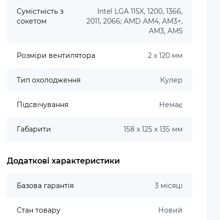
Сумістність з
Intel LGA 115X, 1200, 1366,
сокетом
2011, 2066; AMD AM4, AM3+,
AM3, AM5
Розміри вентилятора
2 x 120 мм
Тип охолодження
Кулер
Підсвічування
Немає
Габарити
158 x 125 x 135 мм
Додаткові характеристики
Базова гарантія
3 місяці
Стан товару
Новий