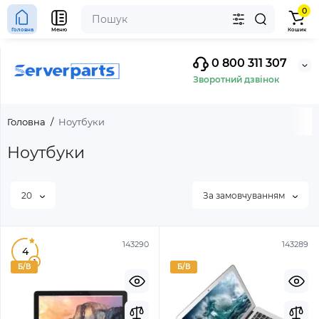
0
Головна
Меню
Кошик
0 800 311 307
Зворотний дзвінок
Головна
Ноутбуки
Ноутбуки
20
За замовчуванням
143290
143289
4
1
Б/В
Б/В