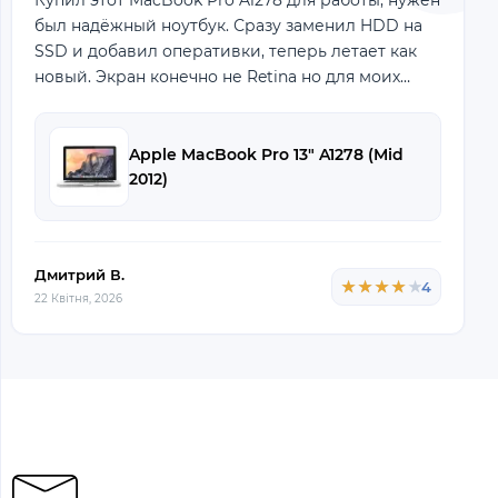
Купил этот MacBook Pro A1278 для работы, нужен
был надёжный ноутбук. Сразу заменил HDD на
SSD и добавил оперативки, теперь летает как
новый. Экран конечно не Retina но для моих
задач вполне хватает. Корпус крепкий, выгля
Apple MacBook Pro 13" A1278 (Mid
2012)
Дмитрий В.
★★★★★
★★★★★
4
22 Квітня, 2026