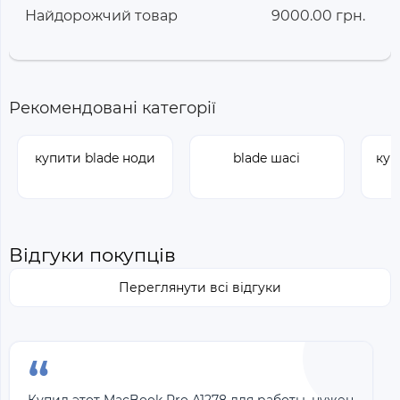
Найдорожчий товар
9000.00 грн.
Рекомендовані категорії
купити blade ноди
blade шасі
куп
Відгуки покупців
Переглянути всі відгуки
“