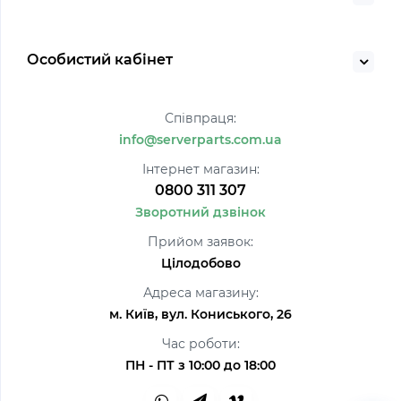
Особистий кабінет
Співпраця:
info@serverparts.com.ua
Інтернет магазин:
0800 311 307
Зворотний дзвінок
Прийом заявок:
Цілодобово
Адреса магазину:
м. Київ, вул. Кониського, 26
Час роботи:
Привіт👋 Я AI Консультант ServerParts!
ПН - ПТ з 10:00 до 18:00
Не знаєш, що обрати? Я допоможу! 💪