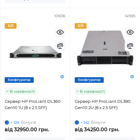
101636
141595
Б/В
Б/В
Конфігуратор
Конфігуратор
В наявності
В наявності
Сервер HP ProLiant DL360
Сервер HP ProLiant DL380
Gen10 1U (8 x 2.5 SFF)
Gen10 2U (8 x 2.5 SFF)
бонусів
бонуси
+ 329
+ 342
від
32950.00 грн.
від
34250.00 грн.