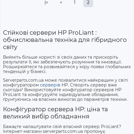
|<
<
1
2
Стійкові сервери
HP ProLiant
:
обчислювальна техніка для гібридного
світу
Вийміть більше користі зі своїх даних та прискоріть
результати ІІ, які забезпечують розуміння та інновації.
Розширюйтеся та розвивайтеся у міру появи глобальних
тенденцій у бізнесі.
Serverparts.com.ua може похвалитися найкращим у світі
конфігуратором
серверів
HP. Створіть сервер вже
сьогодні! Використовуйте
конфігуратор серверів HP
ProLiant
та конфігуруйте індивідуальне обладнання,
ґрунтуючись на власних вимогах до параметрів техніки.
Конфігуратор сервера HP: ціна
та
великий вибір обладнання
Бажаєте налаштувати свій власний сервер ProLiant?
Інтернет-магазин serverparts.com.ua пропонує