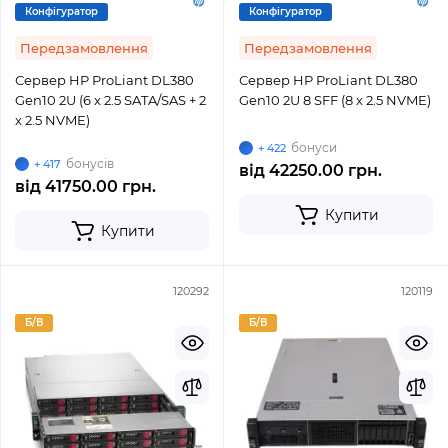
Конфігуратор
Конфігуратор
Передзамовлення
Передзамовлення
Сервер HP ProLiant DL380
Сервер HP ProLiant DL380
Gen10 2U (6 x 2.5 SATA/SAS + 2
Gen10 2U 8 SFF (8 x 2.5 NVME)
x 2.5 NVME)
бонуси
+ 422
бонусів
+ 417
від
42250.00 грн.
від
41750.00 грн.
Купити
Купити
120292
120119
Б/В
Б/В