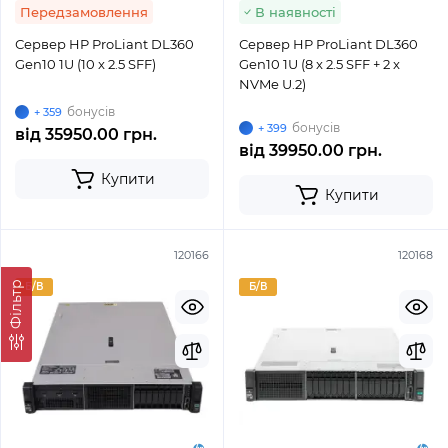
Передзамовлення
В наявності
Сервер HP ProLiant DL360
Сервер HP ProLiant DL360
Gen10 1U (10 x 2.5 SFF)
Gen10 1U (8 x 2.5 SFF + 2 x
NVMe U.2)
бонусів
+ 359
бонусів
+ 399
від
35950.00 грн.
від
39950.00 грн.
Купити
Купити
120166
120168
Фільтр
Б/В
Б/В