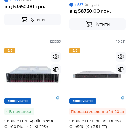
+ 533
бонусів
+ 587
від
53350.00 грн.
від
58750.00 грн.
Купити
Купити
120083
101591
Б/В
Б/В
Конфігуратор
Конфігуратор
В наявності
Передзамовлення 14-20 днів
Сервер HPE Apollo n2600
Сервер HP ProLiant DL360
Gen10 Plus + 4x XL225n
Gen9 1U (4 x 3.5 LFF)