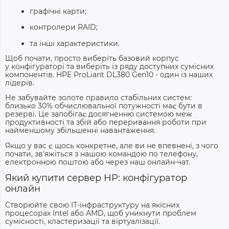
графічні карти;
контролери RAID;
та інші характеристики.
Щоб почати, просто виберіть базовий корпус
у
конфігураторі
та виберіть із ряду доступних сумісних
компонентів. HPE ProLiant DL380 Gen10 - один із наших
лідерів.
Не забувайте золоте правило стабільних систем:
близько 30% обчислювальної потужності має бути в
резерві. Це запобігає досягненню системою меж
продуктивності та збій або переривання роботи при
найменшому збільшенні навантаження.
Якщо у вас є щось конкретне, але ви не впевнені, з чого
почати, зв'яжіться з нашою командою по телефону,
електронною поштою або через наш онлайн-чат.
Який
купити сервер HP: конфігуратор
онлайн
Створюйте свою ІТ-інфраструктуру на якісних
процесорах Intel або AMD, щоб уникнути проблем
сумісності, кластеризації та віртуалізації.