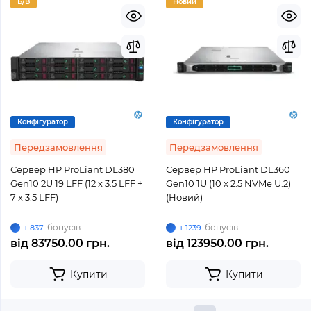
Б/В
Новий
Конфігуратор
Конфігуратор
Передзамовлення
Передзамовлення
Сервер HP ProLiant DL380
Сервер HP ProLiant DL360
Gen10 2U 19 LFF (12 x 3.5 LFF +
Gen10 1U (10 x 2.5 NVMe U.2)
7 x 3.5 LFF)
(Новий)
бонусів
бонусів
+ 837
+ 1239
від
83750.00 грн.
від
123950.00 грн.
Купити
Купити