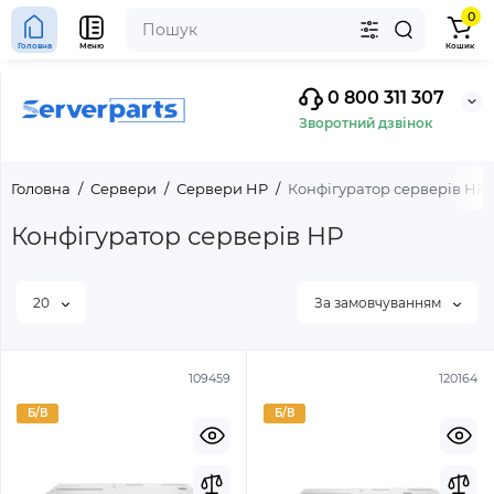
0
Головна
Меню
Кошик
0 800 311 307
Зворотний дзвінок
Головна
Сервери
Сервери HP
Конфігуратор серверів HP
Конфігуратор серверів HP
20
За замовчуванням
109459
120164
Б/В
Б/В