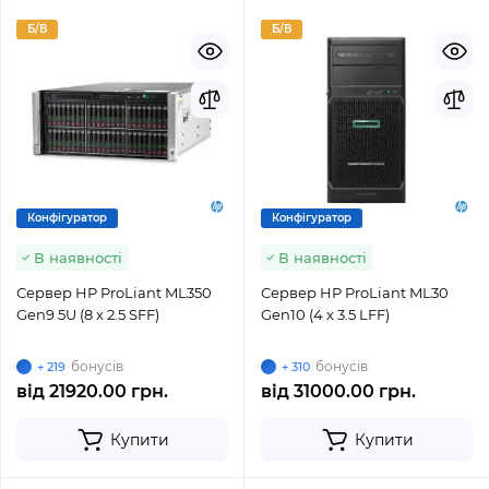
Б/В
Б/В
Конфігуратор
Конфігуратор
В наявності
В наявності
Сервер HP ProLiant ML350
Сервер HP ProLiant ML30
Gen9 5U (8 x 2.5 SFF)
Gen10 (4 x 3.5 LFF)
бонусів
бонусів
+ 219
+ 310
від
21920.00 грн.
від
31000.00 грн.
Купити
Купити