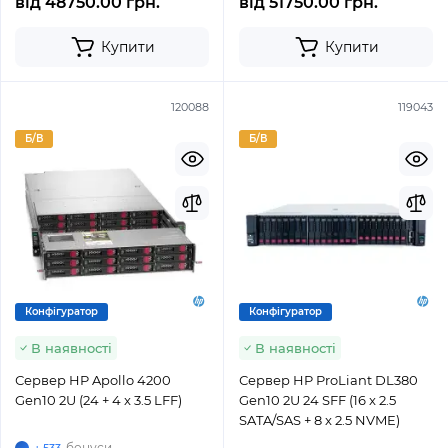
від
48750.00 грн.
від
51750.00 грн.
Купити
Купити
120088
119043
Б/В
Б/В
Конфігуратор
Конфігуратор
В наявності
В наявності
Сервер HP Apollo 4200
Сервер HP ProLiant DL380
Gen10 2U (24 + 4 x 3.5 LFF)
Gen10 2U 24 SFF (16 x 2.5
SATA/SAS + 8 x 2.5 NVME)
бонуси