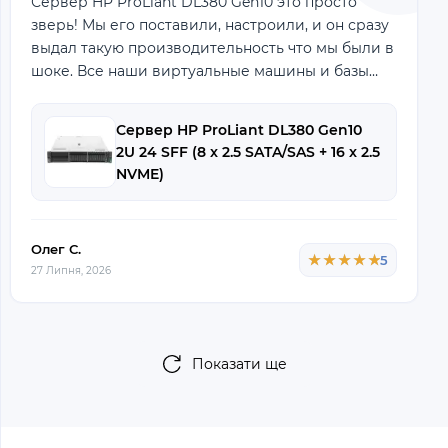
Сервер HP ProLiant DL380 Gen10 это просто
зверь! Мы его поставили, настроили, и он сразу
выдал такую производительность что мы были в
шоке. Все наши виртуальные машины и базы
данных просто летают, без единого лага. Абсол
Сервер HP ProLiant DL380 Gen10
2U 24 SFF (8 x 2.5 SATA/SAS + 16 x 2.5
NVME)
Олег С.
★★★★★
★★★★★
5
27 Липня, 2026
Показати ще