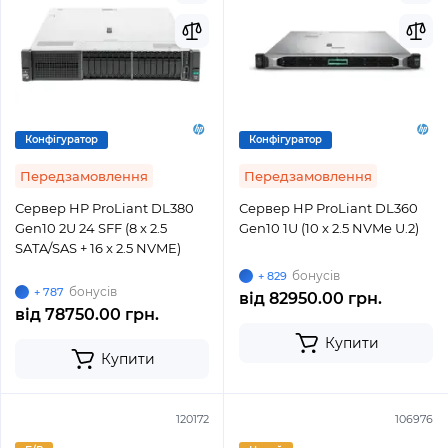
Конфігуратор
Конфігуратор
Передзамовлення
Передзамовлення
Сервер HP ProLiant DL380
Сервер HP ProLiant DL360
Gen10 2U 24 SFF (8 x 2.5
Gen10 1U (10 x 2.5 NVMe U.2)
SATA/SAS + 16 x 2.5 NVME)
бонусів
+ 829
бонусів
+ 787
від
82950.00 грн.
від
78750.00 грн.
Купити
Купити
120172
106976