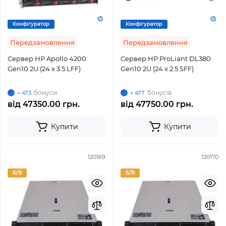
Конфігуратор
Конфігуратор
Передзамовлення
Передзамовлення
Сервер HP Apollo 4200
Сервер HP ProLiant DL380
Gen10 2U (24 x 3.5 LFF)
Gen10 2U (24 x 2.5 SFF)
бонуси
бонусів
+ 473
+ 477
від
47350.00 грн.
від
47750.00 грн.
Купити
Купити
120169
120170
Б/В
Б/В