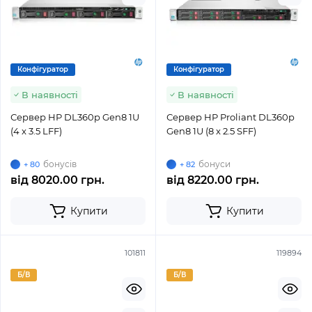
Конфігуратор
Конфігуратор
В наявності
В наявності
Сервер HP DL360p Gen8 1U
Сервер HP Proliant DL360p
(4 x 3.5 LFF)
Gen8 1U (8 x 2.5 SFF)
бонусів
бонуси
+ 80
+ 82
від
8020.00 грн.
від
8220.00 грн.
Купити
Купити
101811
119894
Б/В
Б/В