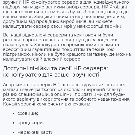
зручний
HP конфігуратор серверів
для індивідуального
підбору, ми маємо великий вибір
серверів
HP ProLiant,
що настроюються, які можуть бути зібрані відповідно до
ваших вимог. Завдяки новим та відновленим деталям,
доступним від провідних виробників, ви можете
налаштувати сервер своєї мрії у найкоротші терміни.
Всі наші відновлені сервери та компоненти були
ретельно протестовані та повернуті до заводських
налаштувань. З конкурентоспроможними цінами та
всеосяжним гарантійним покриттям та технічною
підтримкою, ніколи не було кращого магазину, де можна
налаштувати свій власний сервер!
Доступні лінійки та серії
HP сервера:
конфігуратор
для вашої зручності
Асортимент серверів HP, що конфігуруються, інтернет-
магазин serverparts.com.ua охоплює широкий спектр
різних специфікацій, з опціями, придатними для будь-
якого варіанту використання та робочого навантаження.
Конфігуровані компоненти включають:
сховище;
процесори;
мережеві карти;