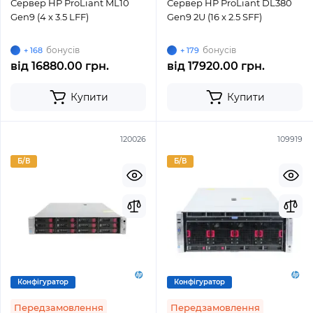
Сервер HP ProLiant ML10
Сервер HP ProLiant DL380
Gen9 (4 x 3.5 LFF)
Gen9 2U (16 x 2.5 SFF)
бонусів
бонусів
+ 168
+ 179
від
16880.00 грн.
від
17920.00 грн.
Купити
Купити
120026
109919
Б/В
Б/В
Конфігуратор
Конфігуратор
Передзамовлення
Передзамовлення