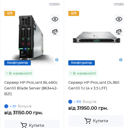
103590
101589
Б/В
Б/В
Конфігуратор
Конфігуратор
В наявності
В наявності
Сервер HP ProLiant BL460c
Сервер HP ProLiant DL360
Gen10 Blade Server (863442-
Gen10 1U (4 x 3.5 LFF)
B21)
бонусів
+ 319
бонусів
+ 311
від
31950.00 грн.
від
31150.00 грн.
Купити
Купити