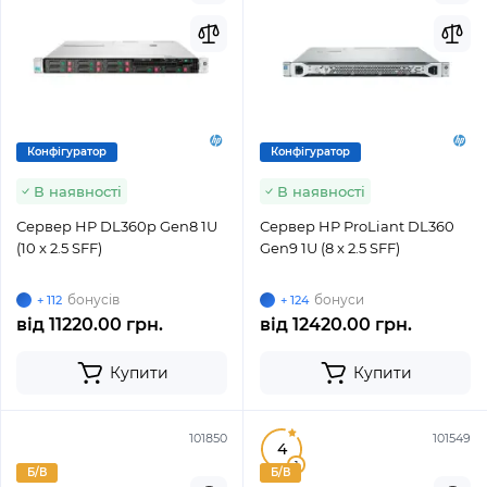
Конфігуратор
Конфігуратор
В наявності
В наявності
Сервер HP DL360p Gen8 1U
Сервер HP ProLiant DL360
(10 x 2.5 SFF)
Gen9 1U (8 x 2.5 SFF)
бонусів
бонуси
+ 112
+ 124
від
11220.00 грн.
від
12420.00 грн.
Купити
Купити
101850
101549
4
1
Б/В
Б/В