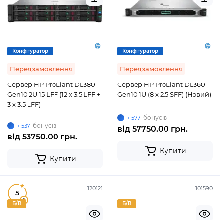
Конфігуратор
Конфігуратор
Передзамовлення
Передзамовлення
Сервер HP ProLiant DL380
Сервер HP ProLiant DL360
Gen10 2U 15 LFF (12 x 3.5 LFF +
Gen10 1U (8 x 2.5 SFF) (Новий)
3 x 3.5 LFF)
бонусів
+ 577
бонусів
+ 537
від
57750.00 грн.
від
53750.00 грн.
Купити
Купити
120121
101590
5
1
Б/В
Б/В