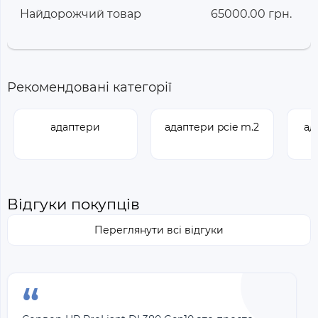
Найдорожчий товар
65000.00 грн.
Рекомендовані категорії
адаптери
адаптери pcie m.2
ад
Відгуки покупців
Переглянути всі відгуки
“