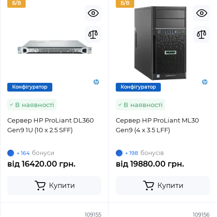
Б/В
Б/В
Конфігуратор
Конфігуратор
В наявності
В наявності
Сервер HP ProLiant DL360
Сервер HP ProLiant ML30
Gen9 1U (10 x 2.5 SFF)
Gen9 (4 x 3.5 LFF)
бонуси
бонусів
+ 164
+ 198
від
16420.00 грн.
від
19880.00 грн.
Купити
Купити
109155
109156