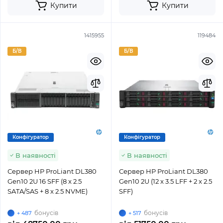
Купити
Купити
1415955
119484
Б/В
Б/В
Конфігуратор
Конфігуратор
В наявності
В наявності
Сервер HP ProLiant DL380
Сервер HP ProLiant DL380
Gen10 2U 16 SFF (8 x 2.5
Gen10 2U (12 x 3.5 LFF + 2 x 2.5
SATA/SAS + 8 x 2.5 NVME)
SFF)
бонусів
бонусів
+ 487
+ 517