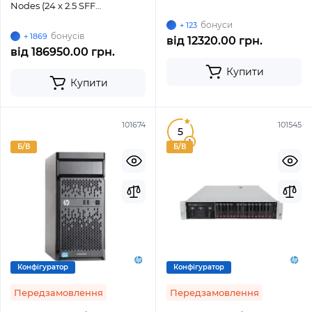
Nodes (24 x 2.5 SFF
SAS/SATA/NVMe U.3)
бонуси
+ 123
бонусів
+ 1869
від
12320.00 грн.
від
186950.00 грн.
Купити
Купити
101674
101545
5
1
Б/В
Б/В
Конфігуратор
Конфігуратор
Передзамовлення
Передзамовлення