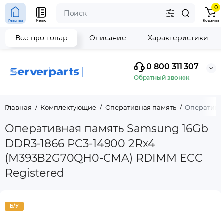
0
Главная
Меню
Корзина
Все про товар
Описание
Характеристики
0 800 311 307
Обратный звонок
Главная
Комплектующие
Оперативная память
Оперативн
Оперативная память Samsung 16Gb
DDR3-1866 PC3-14900 2Rx4
(M393B2G70QH0-CMA) RDIMM ECC
Registered
Б/У