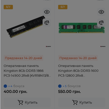
Б/У
Б/У
Предзаказ 14-20 дней
Предзаказ 14-20 дней
Оперативная память
Оперативная память
Kingston 8Gb DDR3-1866
Kingston 8Gb DDR3-1600
PC3-14900 2Rx8 (KVR18N13/8)
PC3-12800 2Rx8
UDIMM Non-ECC Unbuffered
(KVR16N11H/8) UDIMM non-
ECC Unbuffered
бонуса
бонусов
+ 4
+ 5
400.00 грн.
550.00 грн.
Купить
Купить