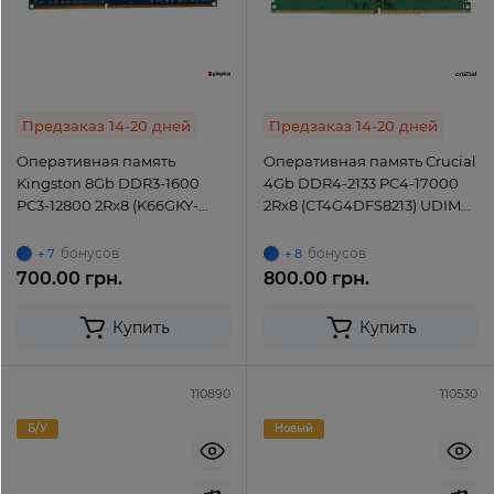
Предзаказ 14-20 дней
Предзаказ 14-20 дней
Оперативная память
Оперативная память Crucial
Kingston 8Gb DDR3-1600
4Gb DDR4-2133 PC4-17000
PC3-12800 2Rx8 (K66GKY-
2Rx8 (CT4G4DFS8213) UDIMM
HYA) UDIMM Non-ECC
Non-ECC Unbuffered
Unbuffered
бонусов
бонусов
+ 7
+ 8
700.00 грн.
800.00 грн.
Купить
Купить
110890
110530
Б/У
Новый