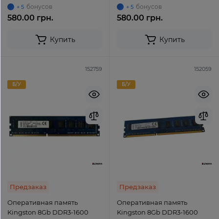
UDIMM non-ECC Unbuffered
бонусов
бонусов
+ 5
+ 5
580.00 грн.
580.00 грн.
Купить
Купить
152759
152059
Б/У
Б/У
Предзаказ
Предзаказ
Оперативная память
Оперативная память
Kingston 8Gb DDR3-1600
Kingston 8Gb DDR3-1600