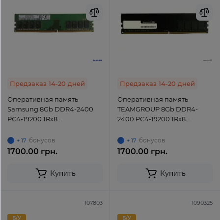
Предзаказ 14-20 дней
Предзаказ 14-20 дней
Оперативная память
Оперативная память
Samsung 8Gb DDR4-2400
TEAMGROUP 8Gb DDR4-
PC4-19200 1Rx8
2400 PC4-19200 1Rx8
(M378A1K43BB2-CRC) UDIMM
(TED48G2400C16BK) UDIMM
Non-ECC Unbuffered
non-ECC Unbuffered
бонусов
бонусов
+ 17
+ 17
1700.00 грн.
1700.00 грн.
Купить
Купить
107803
1090325
Б/У
Б/У