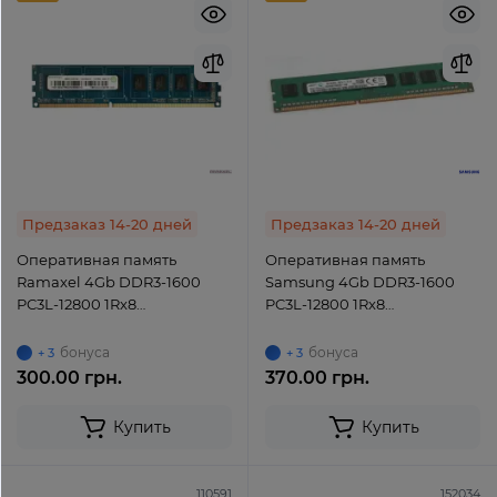
Предзаказ 14-20 дней
Предзаказ 14-20 дней
Оперативная память
Оперативная память
Ramaxel 4Gb DDR3-1600
Samsung 4Gb DDR3-1600
PC3L-12800 1Rx8
PC3L-12800 1Rx8
(RMR5040ED58E9W-1600)
(M378B5173QH0-YK0) UDIMM
UDIMM non-ECC Unbuffered
Non-ECC Unbuffered
бонуса
бонуса
+ 3
+ 3
300.00 грн.
370.00 грн.
Купить
Купить
110591
152034