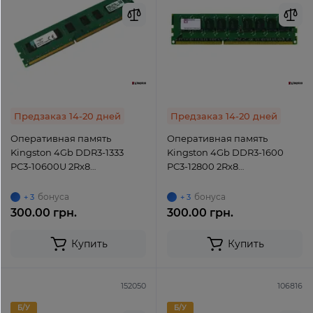
Предзаказ 14-20 дней
Предзаказ 14-20 дней
Оперативная память
Оперативная память
Kingston 4Gb DDR3-1333
Kingston 4Gb DDR3-1600
PC3-10600U 2Rx8
PC3-12800 2Rx8
(KTH9600B/4G) UDIMM Non-
(KTH9600C/4G) UDIMM Non-
ECC Unbuffered
ECC Unbuffered
бонуса
бонуса
+ 3
+ 3
300.00 грн.
300.00 грн.
Купить
Купить
152050
106816
Б/У
Б/У