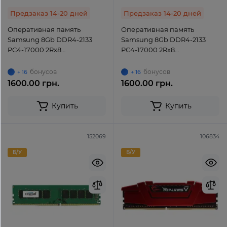
Предзаказ 14-20 дней
Предзаказ 14-20 дней
Оперативная память
Оперативная память
Samsung 8Gb DDR4-2133
Samsung 8Gb DDR4-2133
PC4-17000 2Rx8
PC4-17000 2Rx8
(M378A1G43DB0-CPB)
(M378A1G43EB1-CPB) UDIMM
UDIMM Non-ECC Unbuffered
Non-ECC Unbuffered
бонусов
бонусов
+ 16
+ 16
1600.00 грн.
1600.00 грн.
Купить
Купить
152069
106834
Б/У
Б/У