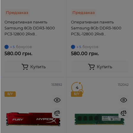
Предзаказ
Предзаказ
Оперативная память
Оперативная память
Samsung 8Gb DDR3-1600
Samsung 8Gb DDR3-1600
PC3-12800 2Rx8
PC3L-12800 2Rx8
(M378B1G73EB0-CK0)
(M378B1G73DB0-YK0)
UDIMM Non-ECC Unbuffered
UDIMM Non-ECC Unbuffered
бонусов
бонусов
+ 5
+ 5
580.00 грн.
580.00 грн.
Купить
Купить
153892
152042
4
1
Б/У
Б/У