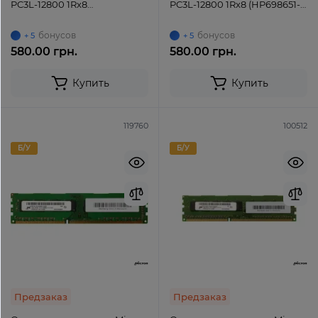
PC3L-12800 1Rx8
PC3L-12800 1Rx8 (HP698651-
(ASU16D3LU1KBG/8G) UDIMM
154-MCN) UDIMM non-ECC
non-ECC Unbuffered
Unbuffered
бонусов
бонусов
+ 5
+ 5
580.00 грн.
580.00 грн.
Купить
Купить
119760
100512
Б/У
Б/У
Предзаказ
Предзаказ