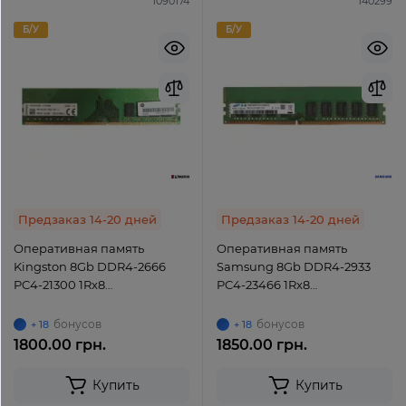
1090174
140299
Б/У
Б/У
Предзаказ 14-20 дней
Предзаказ 14-20 дней
Оперативная память
Оперативная память
Kingston 8Gb DDR4-2666
Samsung 8Gb DDR4-2933
PC4-21300 1Rx8
PC4-23466 1Rx8
(HP26D4U9S8ME-8) UDIMM
(M378A1K43DB2-CVF) UDIMM
Non-ECC Unbuffered
Non-ECC Unbuffered
бонусов
бонусов
+ 18
+ 18
1800.00 грн.
1850.00 грн.
Купить
Купить