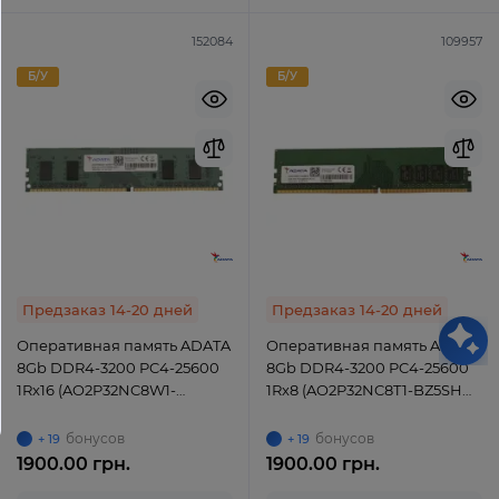
152084
109957
Б/У
Б/У
Привіт👋 Я AI Консультант ServerParts!
Не знаєш, що обрати? Я допоможу! 💪
Предзаказ 14-20 дней
Предзаказ 14-20 дней
Оперативная память ADATA
Оперативная память ADATA
8Gb DDR4-3200 PC4-25600
8Gb DDR4-3200 PC4-25600
1Rx16 (AO2P32NC8W1-
1Rx8 (AO2P32NC8T1-BZ5SHD)
BD3SHC) UDIMM Non-ECC
UDIMM Non-ECC Unbuffered
Unbuffered
бонусов
бонусов
+ 19
+ 19
1900.00 грн.
1900.00 грн.