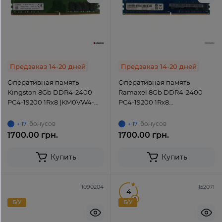
Предзаказ 14-20 дней
Предзаказ 14-20 дней
Оперативная память
Оперативная память
Kingston 8Gb DDR4-2400
Ramaxel 8Gb DDR4-2400
PC4-19200 1Rx8 (KM0VW4-
PC4-19200 1Rx8
MID) UDIMM non-ECC
(RMUA5110MB78HAF-2400)
Unbuffered
UDIMM non-ECC Unbuffered
бонусов
бонусов
+ 17
+ 17
1700.00 грн.
1700.00 грн.
Купить
Купить
1090204
152071
4
1
Б/У
Б/У