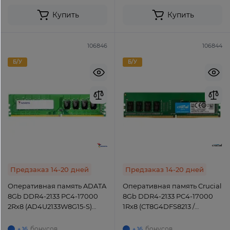
Купить
Купить
106846
106844
Б/У
Б/У
Предзаказ 14-20 дней
Предзаказ 14-20 дней
Оперативная память ADATA
Оперативная память Crucial
8Gb DDR4-2133 PC4-17000
8Gb DDR4-2133 PC4-17000
2Rx8 (AD4U2133W8G15-S)
1Rx8 (CT8G4DFS8213 /
UDIMM Non-ECC Unbuffered
CT8G4DFS8213.C8FAD1)
UDIMM Non-ECC Unbuffered
бонусов
бонусов
+ 16
+ 16