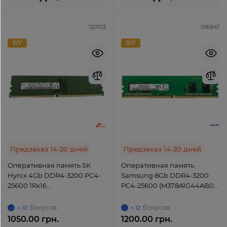
120103
106847
Б/У
Б/У
Предзаказ 14-20 дней
Предзаказ 14-20 дней
Оперативная память SK
Оперативная память
Hynix 4Gb DDR4-3200 PC4-
Samsung 8Gb DDR4-3200
25600 1Rx16
PC4-25600 (M378A1G44AB0-
(HMA851U6DJR6N-XN)
CWE) UDIMM non-ECC
UDIMM Non-ECC Unbuffered
Unbuffered
бонусов
бонусов
+ 10
+ 12
1050.00 грн.
1200.00 грн.