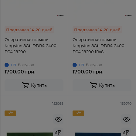
Предзаказ 14-20 дней
Предзаказ 14-20 дней
Оперативная память
Оперативная память
Kingston 8Gb DDR4-2400
Kingston 8Gb DDR4-2400
PC4-19200
PC4-19200 1Rx8
(HP24D4U7S8MBP-8) UDIMM
(HP24D4U7S8MD-8) UDIMM
non-ECC Unbuffered
non-ECC Unbuffered
бонусов
бонусов
+ 17
+ 17
1700.00 грн.
1700.00 грн.
Купить
Купить
152068
152070
Б/У
Б/У