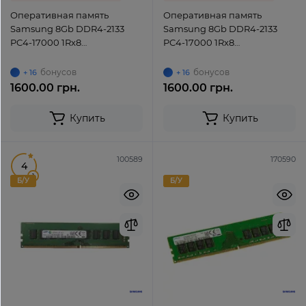
Оперативная память
Оперативная память
Samsung 8Gb DDR4-2133
Samsung 8Gb DDR4-2133
PC4-17000 1Rx8
PC4-17000 1Rx8
(M378A1K43BB1-CPB) UDIMM
(M378A1K43CB2-CPB) UDIMM
Non-ECC Unbuffered
Non-ECC Unbuffered
бонусов
бонусов
+ 16
+ 16
1600.00 грн.
1600.00 грн.
Купить
Купить
100589
170590
4
1
Б/У
Б/У