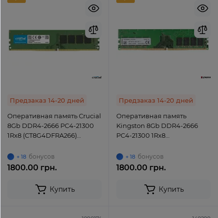
Предзаказ 14-20 дней
Предзаказ 14-20 дней
Оперативная память Crucial
Оперативная память
8Gb DDR4-2666 PC4-21300
Kingston 8Gb DDR4-2666
1Rx8 (CT8G4DFRA266)
PC4-21300 1Rx8
UDIMM Non-ECC Unbuffered
(HP26D4U9S8MD-8) UDIMM
Non-ECC Unbuffered
бонусов
бонусов
+ 18
+ 18
1800.00 грн.
1800.00 грн.
Купить
Купить