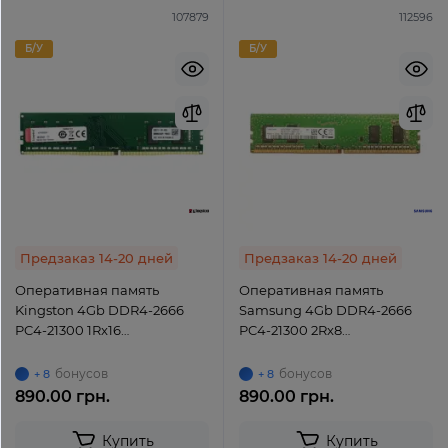
107879
112596
Б/У
Б/У
Предзаказ 14-20 дней
Предзаказ 14-20 дней
Оперативная память
Оперативная память
Kingston 4Gb DDR4-2666
Samsung 4Gb DDR4-2666
PC4-21300 1Rx16
PC4-21300 2Rx8
(KCP426NS6/4) UDIMM non-
(M378A5244CB0-CTD)
ECC Unbuffered
UDIMM Non-ECC Unbuffered
бонусов
бонусов
+ 8
+ 8
890.00 грн.
890.00 грн.
Купить
Купить