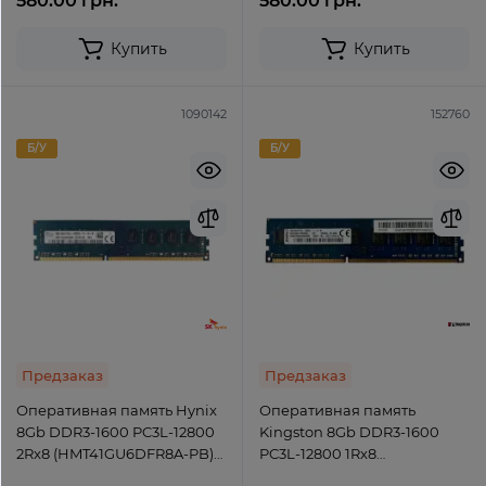
580.00 грн.
580.00 грн.
Купить
Купить
1090142
152760
Б/У
Б/У
Предзаказ
Предзаказ
Оперативная память Hynix
Оперативная память
8Gb DDR3-1600 PC3L-12800
Kingston 8Gb DDR3-1600
2Rx8 (HMT41GU6DFR8A-PB)
PC3L-12800 1Rx8
UDIMM Non-ECC Unbuffered
(ACR16D3LU1KBGR/8G)