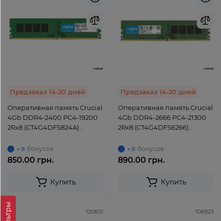
Предзаказ 14-20 дней
Предзаказ 14-20 дней
Оперативная память Crucial
Оперативная память Crucial
4Gb DDR4-2400 PC4-19200
4Gb DDR4-2666 PC4-21300
2Rx8 (CT4G4DFS824A)
2Rx8 (CT4G4DFS6266)
UDIMM Non-ECC Unbuffered
UDIMM Non-ECC Unbuffered
бонусов
бонусов
+ 8
+ 8
850.00 грн.
890.00 грн.
Купить
Купить
Фильтры
120601
106823