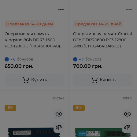
Предзаказ 14-20 дней
Предзаказ 14-20 дней
Оперативная память
Оперативная память Crucial
Kingston 8Gb DDR3-1600
8Gb DDR3-1600 PC3-12800
PC3-12800U (HX316C10FR/8)
2Rx8 (CT102464BA160B)
UDIMM non-ECC Unbuffered
UDIMM Non-ECC Unbuffered
бонусов
бонусов
+ 6
+ 7
650.00 грн.
700.00 грн.
Купить
Купить
152043
110889
Б/У
Б/У