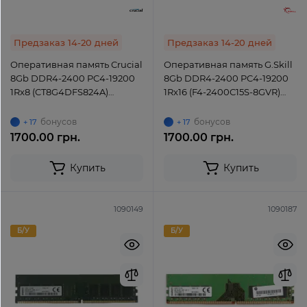
Предзаказ 14-20 дней
Предзаказ 14-20 дней
Оперативная память Crucial
Оперативная память G.Skill
8Gb DDR4-2400 PC4-19200
8Gb DDR4-2400 PC4-19200
1Rx8 (CT8G4DFS824A)
1Rx16 (F4-2400C15S-8GVR)
UDIMM Non-ECC Unbuffered
UDIMM Non-ECC Unbuffered
бонусов
бонусов
+ 17
+ 17
1700.00 грн.
1700.00 грн.
Купить
Купить
1090149
1090187
Б/У
Б/У