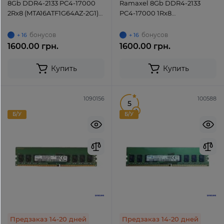
8Gb DDR4-2133 PC4-17000
Ramaxel 8Gb DDR4-2133
2Rx8 (MTA16ATF1G64AZ-2G1)
PC4-17000 1Rx8
UDIMM Non-ECC Unbuffered
(RMUA5090KB78HAF-2133)
UDIMM Non-ECC Unbuffered
бонусов
бонусов
+ 16
+ 16
1600.00 грн.
1600.00 грн.
Купить
Купить
1090156
100588
5
1
Б/У
Б/У
Предзаказ 14-20 дней
Предзаказ 14-20 дней