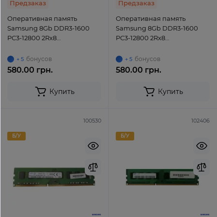
Предзаказ
Предзаказ
Оперативная память
Оперативная память
Samsung 8Gb DDR3-1600
Samsung 8Gb DDR3-1600
PC3-12800 2Rx8
PC3-12800 2Rx8
(M378B1G73BH0-CK0)
(M378B1G73DB0-CK0)
UDIMM Non-ECC Unbuffered
UDIMM Non-ECC Unbuffered
бонусов
бонусов
+ 5
+ 5
580.00 грн.
580.00 грн.
Купить
Купить
100530
102406
Б/У
Б/У