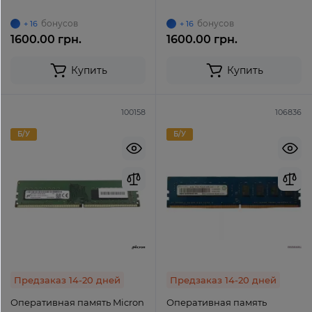
(GR2133D464L15S/8G) UDIMM
(KVR21N15D8) UDIMM Non-
Non-ECC Unbuffered
ECC Unbuffered
бонусов
бонусов
+ 16
+ 16
1600.00 грн.
1600.00 грн.
Купить
Купить
100158
106836
Б/У
Б/У
Предзаказ 14-20 дней
Предзаказ 14-20 дней
Оперативная память Micron
Оперативная память