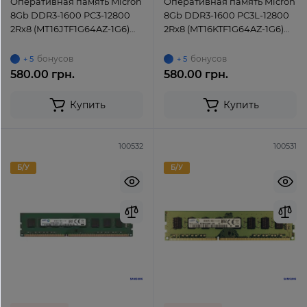
Оперативная память Micron
Оперативная память Micron
8Gb DDR3-1600 PC3-12800
8Gb DDR3-1600 PC3L-12800
2Rx8 (MT16JTF1G64AZ-1G6)
2Rx8 (MT16KTF1G64AZ-1G6)
UDIMM Non-ECC Unbuffered
UDIMM Non-ECC Unbuffered
бонусов
бонусов
+ 5
+ 5
580.00 грн.
580.00 грн.
Купить
Купить
100532
100531
Б/У
Б/У