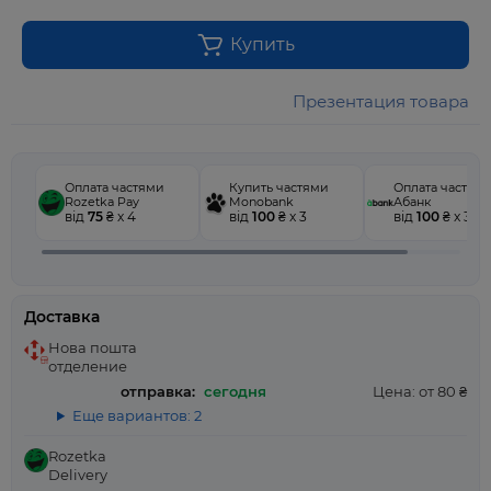
Купить
Презентация товара
Оплата частями
Купить частями
Оплата частям
Rozetka Pay
Monobank
Абанк
від
75
₴ x 4
від
100
₴ x 3
від
100
₴ x 3
Доставка
Нова пошта
отделение
отправка:
сегодня
Цена: от 80 ₴
Еще вариантов: 2
Rozetka
Delivery