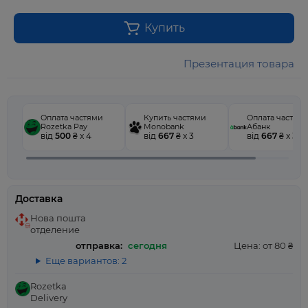
Купить
Презентация товара
Оплата частями
Купить частями
Оплата частям
Rozetka Pay
Monobank
Абанк
від
500
₴ x 4
від
667
₴ x 3
від
667
₴ x 3
Доставка
Нова пошта
отделение
отправка:
сегодня
Цена: от 80 ₴
Еще вариантов: 2
Rozetka
Delivery