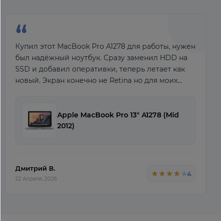
“
Купил этот MacBook Pro A1278 для работы, нужен
был надёжный ноутбук. Сразу заменил HDD на
SSD и добавил оперативки, теперь летает как
новый. Экран конечно не Retina но для моих
задач вполне хватает. Корпус крепкий, выгля
Apple MacBook Pro 13" A1278 (Mid
2012)
Дмитрий В.
★★★★★
★★★★★
4
22 Апреля, 2026