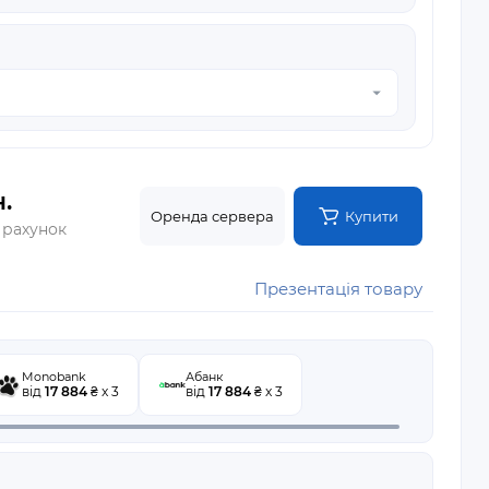
.
Оренда сервера
Купити
 рахунок
Презентація товару
Monobank
Абанк
від
17 884
₴ x 3
від
17 884
₴ x 3