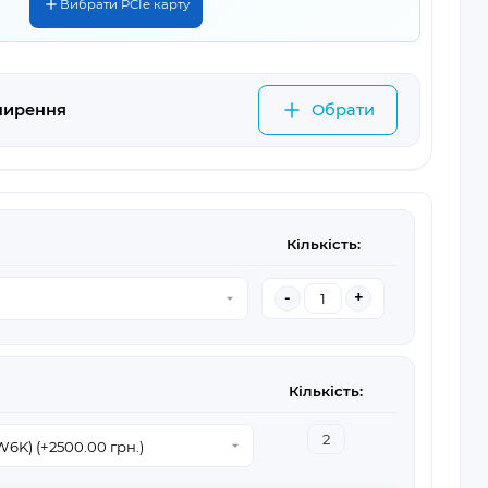
Вибрати PCIe карту
ширення
Обрати
Кількість:
-
+
Кількість: