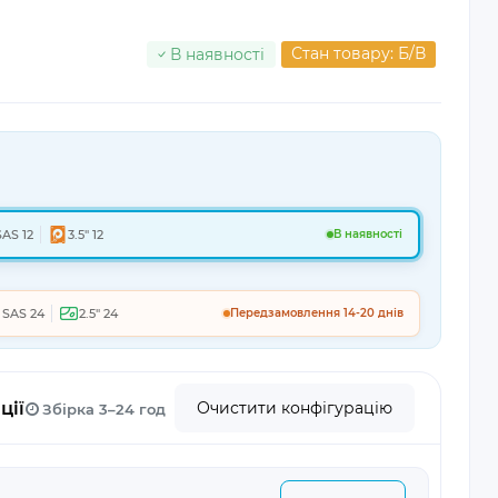
Стан товару: Б/В
В наявності
SAS 12
3.5" 12
В наявності
SAS 24
2.5" 24
Передзамовлення 14-20 днів
ції
Очистити конфігурацію
Збірка 3–24 год