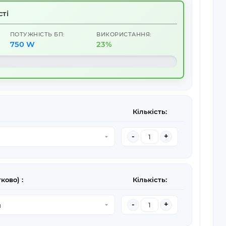
ті
ПОТУЖНІСТЬ БП:
ВИКОРИСТАННЯ:
750 W
23%
Кількість:
-
+
ково) :
Кількість:
-
+