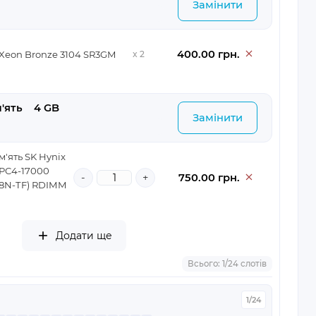
Замінити
400.00 грн.
 Xeon Bronze 3104 SR3GM
x 2
'ять
	4 GB
Замінити
'ять SK Hynix
 PC4-17000
-
+
750.00 грн.
8N-TF) RDIMM
Додати ще
Всього: 1/24 слотів
1/24