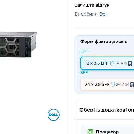
Залиште відгук
Виробник:
Dell
Форм-фактор дисків
LFF
12 x 3.5 LFF
SATA 12
SFF
24 x 2.5 SFF
SATA 24
Оберіть додаткові оп
Процесор