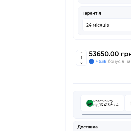
Гарантія
53650.00 грн
+ 536
бонусів на
Rozetka Pay
від
13 413
₴ x 4
Доставка