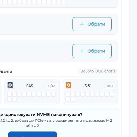
Обрати
Обрати
увачів
Всього: 0/36 слотів
SAS
0/12
3.5"
0/12
використовувати NVME накопичувачі?
.2 і U.2, вибравши PCIe карту розширення з підтримкою M.2
або U.2