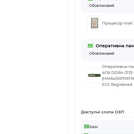
Обов'язковий
Процесор Intel
Оперативна пам
Обов'язковий
Оперативна пам
4Gb DDR4-2133
(HMA451R7MFR
ECC Registered
Доступні слоти ОЗП
RAM