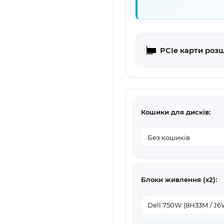
PCIe карти роз
Кошики для дисків:
Блоки живлення (х2):