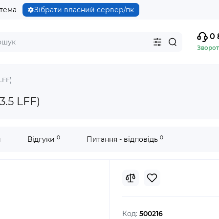
стема
Зібрати власний сервер/пк
0 
Зворот
LFF)
.5 LFF)
0
0
и
Відгуки
Питання - відповідь
Код:
500216