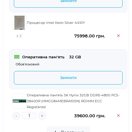
Замінити
Процесор Intel Xeon Silver 4410Y
75998.00 грн.
x 2
Оперативна пам'ять
	32 GB
Обов'язковий
Замінити
Оперативна пам’ять SK Hynix 32GB DDR5-4800 PC5-
38400R (HMCG84MEBRA105N) RDIMM ECC
Registered
39600.00 грн.
-
+