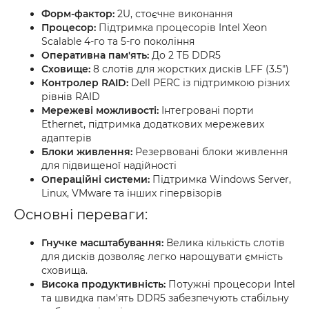
Форм-фактор:
2U, стоєчне виконання
Процесор:
Підтримка процесорів Intel Xeon
Scalable 4-го та 5-го покоління
Оперативна пам'ять:
До 2 ТБ DDR5
Сховище:
8 слотів для жорстких дисків LFF (3.5")
Контролер RAID:
Dell PERC із підтримкою різних
рівнів RAID
Мережеві можливості:
Інтегровані порти
Ethernet, підтримка додаткових мережевих
адаптерів
Блоки живлення:
Резервовані блоки живлення
для підвищеної надійності
Операційні системи:
Підтримка Windows Server,
Linux, VMware та інших гіпервізорів
Основні переваги:
Гнучке масштабування:
Велика кількість слотів
для дисків дозволяє легко нарощувати ємність
сховища.
Висока продуктивність:
Потужні процесори Intel
та швидка пам'ять DDR5 забезпечують стабільну