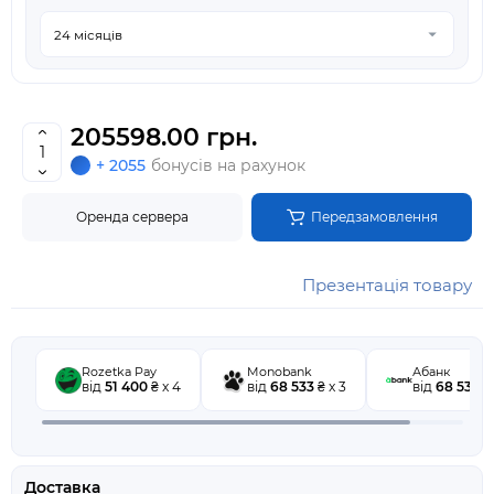
205598.00 грн.
+ 2055
бонусів на рахунок
Оренда сервера
Передзамовлення
Презентація товару
Rozetka Pay
Monobank
Абанк
від
51 400
₴ x 4
від
68 533
₴ x 3
від
68 533
₴ 
Доставка