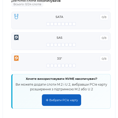
Доступні слоти накопичувачів
Всього: 0/24 слотів
SATA
0/8
SAS
0/8
3.5"
0/8
Хочете використовувати NVME накопичувачі?
Ви можете додати слоти M.2 і U.2, вибравши PCIe карту
розширення з підтримкою M.2 або U.2
Вибрати PCIe карту