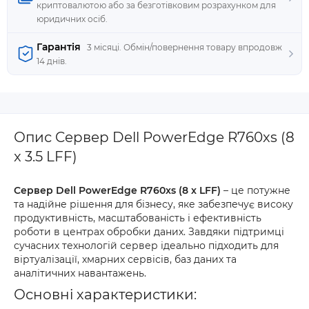
криптовалютою або за безготівковим розрахунком для
юридичних осіб.
Гарантія
3 місяці. Обмін/повернення товару впродовж
14 днів.
Опис Cepвep Dell PowerEdge R760xs (8
x 3.5 LFF)
Cepвep Dell PowerEdge R760xs (8 x LFF)
– це потужне
та надійне рішення для бізнесу, яке забезпечує високу
продуктивність, масштабованість і ефективність
роботи в центрах обробки даних. Завдяки підтримці
сучасних технологій сервер ідеально підходить для
віртуалізації, хмарних сервісів, баз даних та
аналітичних навантажень.
Основні характеристики: