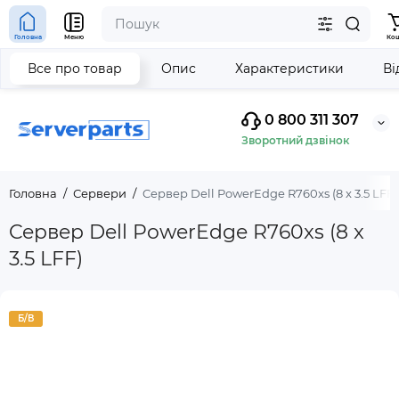
Головна
Меню
Ко
Все про товар
Опис
Характеристики
Ві
0 800 311 307
Зворотний дзвінок
Головна
Сервери
Cepвep Dell PowerEdge R760xs (8 x 3.5 LFF)
Cepвep Dell PowerEdge R760xs (8 x
3.5 LFF)
Б/В