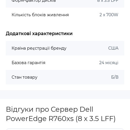
Форм-фактор дисків
8 x 3.5 LFF
Кількість блоків живлення
2 x 700W
Додаткові характеристики
Країна реєстрації бренду
США
Базова гарантія
24 місяці
Стан товару
Б/В
Відгуки про Cepвep Dell
PowerEdge R760xs (8 x 3.5 LFF)