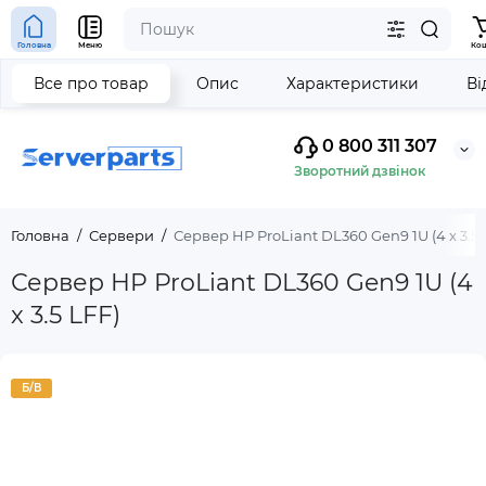
Головна
Меню
Ко
Все про товар
Опис
Характеристики
Ві
0 800 311 307
Зворотний дзвінок
Головна
Сервери
Сервер HP ProLiant DL360 Gen9 1U (4 x 3.5 
Сервер HP ProLiant DL360 Gen9 1U (4
x 3.5 LFF)
Б/В