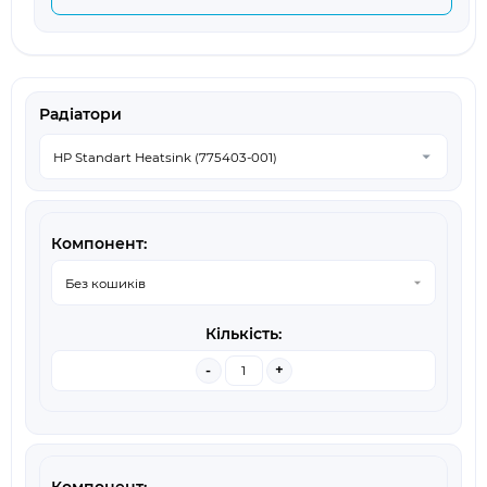
Радіатори
-
+