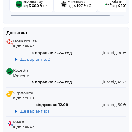
Rozetka Pay
Monobank
Абанк
від
3 080
₴ x 4
від
4 107
₴ x 3
від
4 107
₴ x
Доставка
Нова пошта
відділення
відправка: 3–24 год
Ціна: від 80 ₴
Ще варіантів: 2
Rozetka
Delivery
відправка: 3–24 год
Ціна: від 49 ₴
Укрпошта
відділення
відправка: 12.08
Ціна: від 60 ₴
Ще варіантів: 1
Meest
відділення