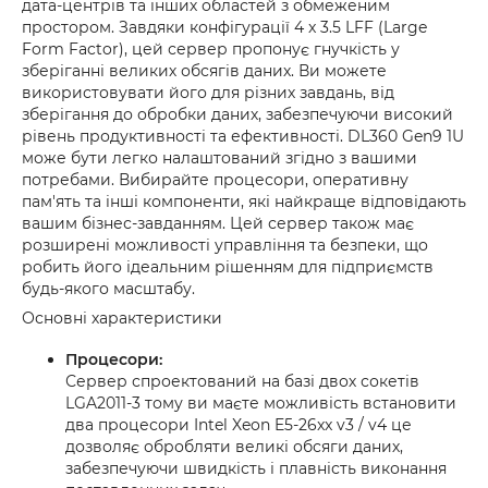
дата-центрів та інших областей з обмеженим
простором. Завдяки конфігурації 4 x 3.5 LFF (Large
Form Factor), цей сервер пропонує гнучкість у
зберіганні великих обсягів даних. Ви можете
використовувати його для різних завдань, від
зберігання до обробки даних, забезпечуючи високий
рівень продуктивності та ефективності. DL360 Gen9 1U
може бути легко налаштований згідно з вашими
потребами. Вибирайте процесори, оперативну
пам'ять та інші компоненти, які найкраще відповідають
вашим бізнес-завданням. Цей сервер також має
розширені можливості управління та безпеки, що
робить його ідеальним рішенням для підприємств
будь-якого масштабу.
Основні характеристики
Процесори:
Сервер спроектований на базі двох сокетів
LGA2011-3 тому ви маєте можливість встановити
два процесори Intel Xeon E5-26xx v3 / v4 це
дозволяє обробляти великі обсяги даних,
забезпечуючи швидкість і плавність виконання