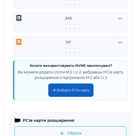
SAS
0/4
3.5"
0/4
Хочете використовувати NVME накопичувачі?
Ви можете додати слоти M.2 і U.2, вибравши PCIe карту
розширення з підтримкою M.2 або U.2
Вибрати PCIe карту
PCIe карти розширення
Обрати