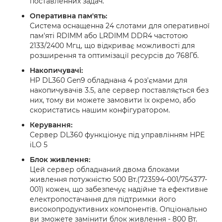
поставленних задач.
Оперативна пам'ять:
Система оснащенна 24 слотами для оперативної
пам'яті RDIMM або LRDIMM DDR4 частотою
2133/2400 Мгц, що відкриває можливості для
розширення та оптимізації ресурсів до 768Гб.
Накопичувачі:
HP DL360 Gen9 обладнана 4 роз'ємами для
накопичувачів 3.5, але сервер поставляється без
них, тому ви можете замовити їх окремо, або
скористатись нашим конфігуратором.
Керування:
Сервер DL360 функціонує під управлінням HPE
iLO 5
Блок живлення:
Цей сервер обладнаний двома блоками
живлення потужністю 500 Вт.(723594-001/754377-
001) кожен, що забезпечує надійне та ефективне
електропостачання для підтримки його
високопродуктивних компонентів. Опціонально
ви зможете замінити блок живлення - 800 Вт.