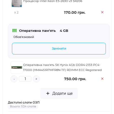
Процесор Intel Xeon E5-2630 v3 SR206
170.00 грн.
x 2
Оперативна пам'ять
	4 GB
Обов'язковий
Замінити
Оперативна пам'ять SK Hynix 4Gb DDR4-2133 PC4-
17000 (HMA451R7MFR8N-TF) RDIMM ECC Registered
750.00 грн.
-
+
Додати ще
Доступні слоти ОЗП
Всього: 1/24 слотів