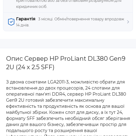
криптовалютою або за безготівковим розрахунком для
юридичних осіб.
Гарантія
3 місяці. Обмін/повернення товару впродовж
14 днів.
Опис Сервер HP ProLiant DL380 Gen9
2U (24 x 2.5 SFF)
З двома сокетами LGA2011-3, можливістю обрати для
встановлення до двох процесорів, 24 слотами для
оперативної пам'яті DDR4, сервер HP ProLiant DL380
Gen9 2U готовий забезпечити максимальну
ефективність та продуктивність як основа для вашої
майбутьної збірки. Кожен слот для диску, а їх тут 24,
формату SFF забезпечить необхідний обсяг зберігання
даних для вашого бізнесу, забезпечивши простір для
подальшого росту та розширення вашої