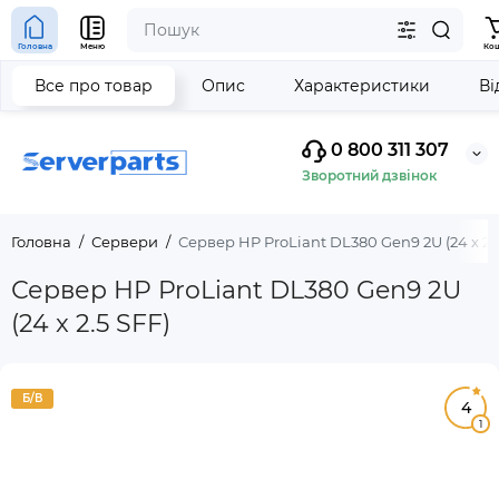
Головна
Меню
Ко
Все про товар
Опис
Характеристики
Ві
0 800 311 307
Зворотний дзвінок
Головна
Сервери
Сервер HP ProLiant DL380 Gen9 2U (24 x 2.5
Сервер HP ProLiant DL380 Gen9 2U
(24 x 2.5 SFF)
Б/В
4
1