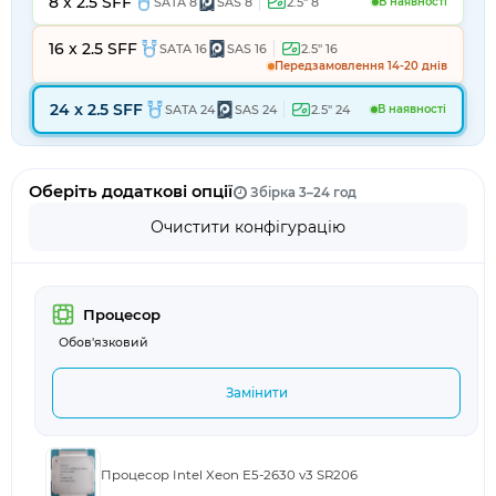
8 x 2.5 SFF
SATA 8
SAS 8
2.5" 8
В наявності
16 x 2.5 SFF
SATA 16
SAS 16
2.5" 16
Передзамовлення 14-20 днів
24 x 2.5 SFF
SATA 24
SAS 24
2.5" 24
В наявності
Оберіть додаткові опції
Збірка 3–24 год
Очистити конфігурацію
Процесор
Обов'язковий
Замінити
Процесор Intel Xeon E5-2630 v3 SR206