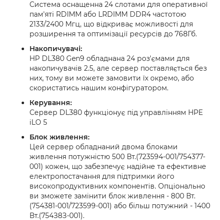
Система оснащенна 24 слотами для оперативної
пам'яті RDIMM або LRDIMM DDR4 частотою
2133/2400 Мгц, що відкриває можливості для
розширення та оптимізації ресурсів до 768Гб.
Накопичувачі:
HP DL380 Gen9 обладнана 24 роз'ємами для
накопичувачів 2.5, але сервер поставляється без
них, тому ви можете замовити їх окремо, або
скористатись нашим конфігуратором.
Керування:
Сервер DL380 функціонує під управлінням HPE
iLO 5
Блок живлення:
Цей сервер обладнаний двома блоками
живлення потужністю 500 Вт.(723594-001/754377-
001) кожен, що забезпечує надійне та ефективне
електропостачання для підтримки його
високопродуктивних компонентів. Опціонально
ви зможете замінити блок живлення - 800 Вт.
(754381-001/723599-001) або більш потужний - 1400
Вт.(754З8З-001).