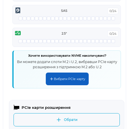
SAS
0/24
2.5"
0/24
Хочете використовувати NVME накопичувачі?
Ви можете додати слоти M.2 і U.2, вибравши PCIe карту
розширення з підтримкою M.2 або U.2
Вибрати PCIe карту
PCIe карти розширення
Обрати