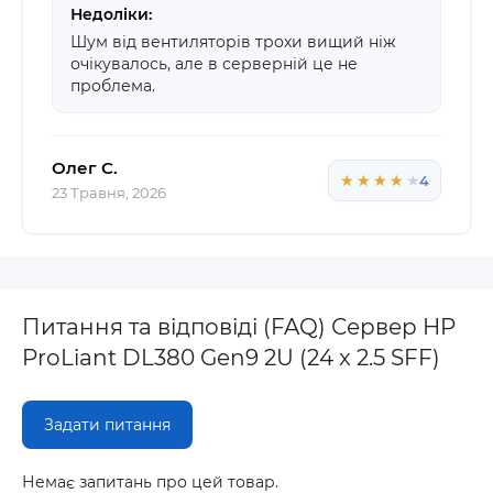
Недоліки:
Шум від вентиляторів трохи вищий ніж
очікувалось, але в серверній це не
проблема.
Олег С.
★★★★★
★★★★★
4
23 Травня, 2026
Питання та відповіді (FAQ) Сервер HP
ProLiant DL380 Gen9 2U (24 x 2.5 SFF)
Задати питання
Немає запитань про цей товар.