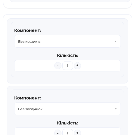
-
+
-
+