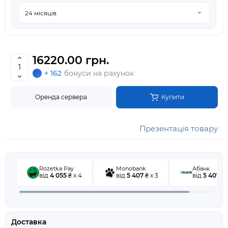
16220.00 грн.
+ 162
бонуси на рахунок
Оренда сервера
Купити
Презентація товару
Rozetka Pay
Monobank
Абанк
від
4 055
₴ x 4
від
5 407
₴ x 3
від
5 407
₴ 
Доставка