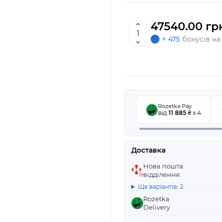
47540.00 гр
+ 475
бонусів на
Rozetka Pay
від
11 885
₴ x 4
Доставка
Нова пошта
відділення
Ще варіантів: 2
Rozetka
Delivery