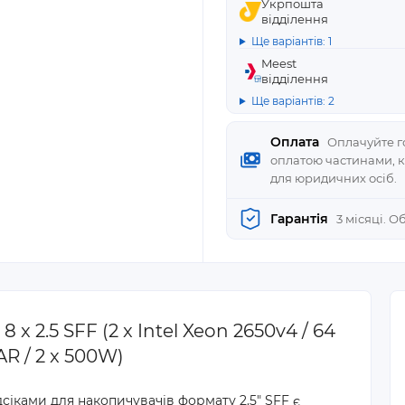
Укрпошта
відділення
Ще варіантів: 1
Meest
відділення
Ще варіантів: 2
Оплата
Оплачуйте го
оплатою частинами, 
для юридичних осіб.
Гарантія
3 місяці. 
 2.5 SFF (2 x Intel Xeon 2650v4 / 64
R / 2 x 500W)
дсіками для накопичувачів формату 2.5" SFF є