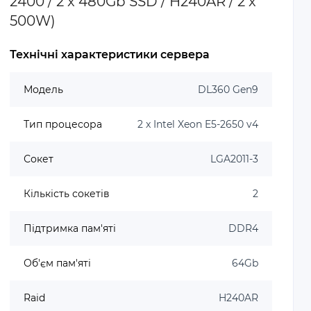
2400 / 2 x 480Gb SSD / H240AR / 2 x
500W)
Технічні характеристики сервера
Модель
DL360 Gen9
Тип процесора
2 x Intel Xeon E5-2650 v4
Сокет
LGA2011-3
Кількість сокетів
2
Підтримка пам'яті
DDR4
Об'єм пам'яті
64Gb
Raid
H240AR