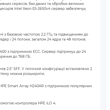
ивних сервісів, баз даних та обробки великих
есорів Intel Xeon E5-2650v4 сервер забезпечує
4 з базовою частотою 2.2 ГГц та підвищенням до
дер і 24 потоки, загалом 24 ядра та 48 потоків.
400 з підтримкою ECC. Сервер підтримує до 24
рення до 768 ГБ.
в 2.5" SFF. У поточній конфігурації встановлено 2
истему можна розширити.
HPE Smart Array H240AR з підтримкою популярних
помогою контролера HPE iLO 4.