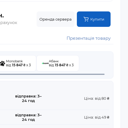
н.
Оренда сервера
Купити
 рахунок
Презентація товару
Monobank
Абанк
від
15 847
₴ x 3
від
15 847
₴ x 3
відправка: 3–
Ціна: від 80 ₴
24 год
відправка: 3–
Ціна: від 49 ₴
24 год