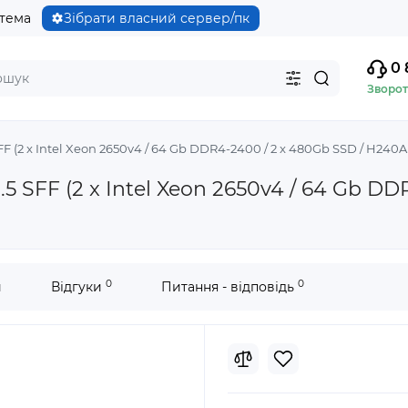
стема
Зібрати власний сервер/пк
0 
Зворот
F (2 x Intel Xeon 2650v4 / 64 Gb DDR4-2400 / 2 x 480Gb SSD / H240A
5 SFF (2 x Intel Xeon 2650v4 / 64 Gb DD
0
0
и
Відгуки
Питання - відповідь