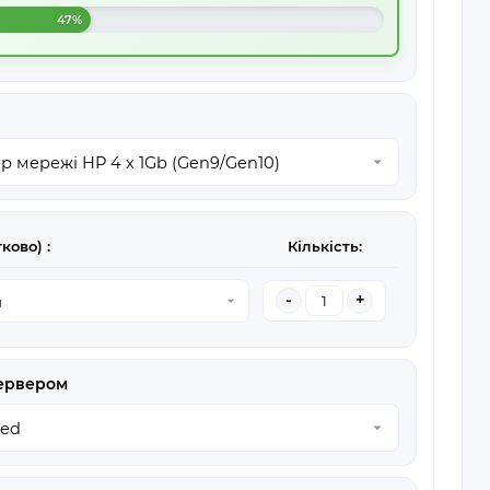
47%
ково) :
Кількість:
-
+
сервером