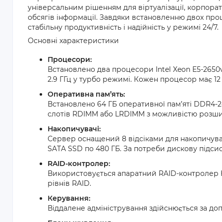
універсальним рішенням для віртуалізації, корпорат
обсягів інформації. Завдяки встановленню двох проц
стабільну продуктивність і надійність у режимі 24/7.
Основні характеристики
Процесори:
Встановлено два процесори Intel Xeon E5-2650v
2.9 ГГц у турбо режимі. Кожен процесор має 12 я
Оперативна пам’ять:
Встановлено 64 ГБ оперативної пам’яті DDR4-2
слотів RDIMM або LRDIMM з можливістю розши
Накопичувачі:
Сервер оснащений 8 відсіками для накопичувачі
SATA SSD по 480 ГБ. За потреби дискову підс
RAID-контролер:
Використовується апаратний RAID-контролер 
рівнів RAID.
Керування:
Віддалене адміністрування здійснюється за до