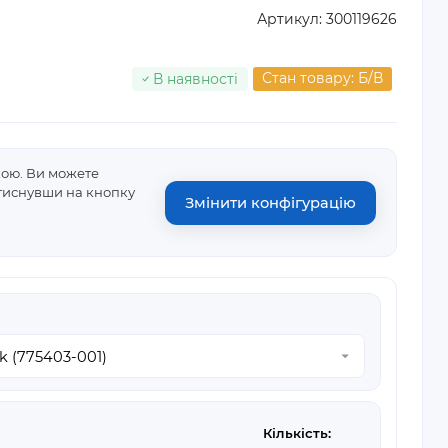
Артикул:
300119626
Стан товару: Б/В
В наявності
кою. Ви можете
атиснувши на кнопку
Змінити конфігурацію
Кількість: