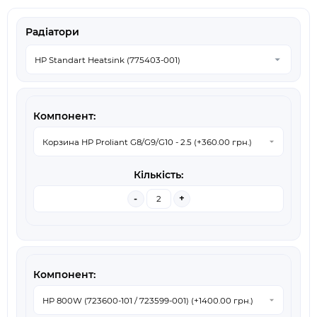
Радіатори
-
+