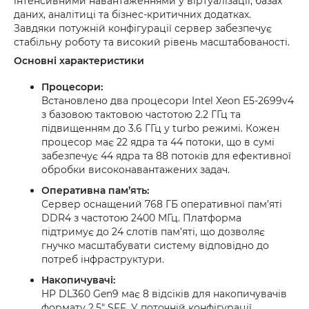
інтенсивними навантаженнями у віртуалізації, базах
даних, аналітиці та бізнес-критичних додатках.
Завдяки потужній конфігурації сервер забезпечує
стабільну роботу та високий рівень масштабованості.
Основні характеристики
Процесори:
Встановлено два процесори Intel Xeon E5-2699v4
з базовою тактовою частотою 2.2 ГГц та
підвищенням до 3.6 ГГц у turbo режимі. Кожен
процесор має 22 ядра та 44 потоки, що в сумі
забезпечує 44 ядра та 88 потоків для ефективної
обробки високонавантажених задач.
Оперативна пам’ять:
Сервер оснащений 768 ГБ оперативної пам’яті
DDR4 з частотою 2400 МГц. Платформа
підтримує до 24 слотів пам’яті, що дозволяє
гнучко масштабувати систему відповідно до
потреб інфраструктури.
Накопичувачі:
HP DL360 Gen9 має 8 відсіків для накопичувачів
формату 2.5" SFF. У поточній конфігурації