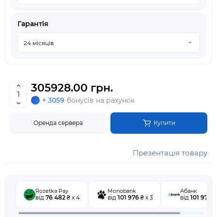
Гарантія
305928.00 грн.
+ 3059
бонусів на рахунок
Оренда сервера
Купити
Презентація товару
Rozetka Pay
Monobank
Абанк
від
76 482
₴ x 4
від
101 976
₴ x 3
від
101 976
₴