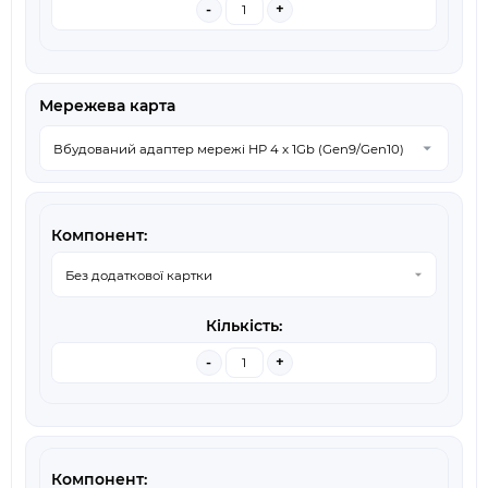
-
+
Мережева карта
-
+