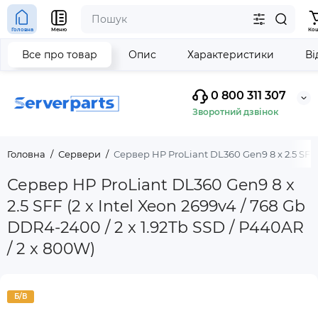
Головна
Меню
Ко
Все про товар
Опис
Характеристики
Ві
0 800 311 307
Зворотний дзвінок
Головна
Сервери
Сервер HP ProLiant DL360 Gen9 8 x 2.5 SFF (
Сервер HP ProLiant DL360 Gen9 8 x
2.5 SFF (2 x Intel Xeon 2699v4 / 768 Gb
DDR4-2400 / 2 x 1.92Tb SSD / P440AR
/ 2 x 800W)
Б/В