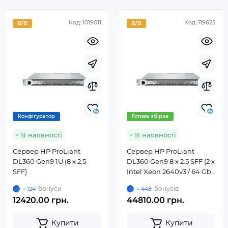
Код:
1019011
Код:
119625
Б/В
Б/В
Конфігуратор
Готова збірка
В наявності
В наявності
Сервер HP ProLiant
Сервер HP ProLiant
DL360 Gen9 1U (8 x 2.5
DL360 Gen9 8 x 2.5 SFF (2 x
SFF)
Intel Xeon 2640v3 / 64 Gb
DDR4-2133 / 2 x 480Gb
бонуси
бонусів
+ 124
+ 448
SSD / H240AR / 2 x 500W)
12420.00 грн.
44810.00 грн.
Купити
Купити