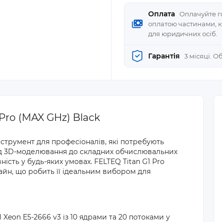
Оплата
Оплачуйте го
оплатою частинами, 
для юридичних осіб.
Гарантія
3 місяці. 
Pro (MAX GHz) Black
струмент для професіоналів, які потребують
 Від 3D-моделювання до складних обчислювальних
ість у будь-яких умовах. FELTEQ Titan G1 Pro
йн, що робить її ідеальним вибором для
 Xeon E5-2666 v3 із 10 ядрами та 20 потоками у