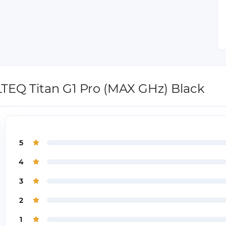
TEQ Titan G1 Pro (MAX GHz) Black
5
4
3
2
1