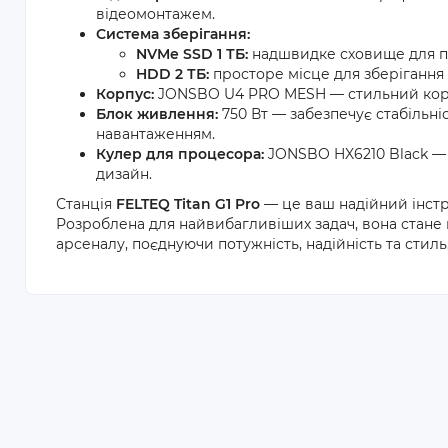
відеомонтажем.
Система зберігання:
NVMe SSD 1 ТБ:
надшвидке сховище для пр
HDD 2 ТБ:
просторе місце для зберігання 
Корпус:
JONSBO U4 PRO MESH — стильний корпу
Блок живлення:
750 Вт — забезпечує стабільні
навантаженням.
Кулер для процесора:
JONSBO HX6210 Black —
дизайн.
Станція
FELTEQ Titan G1 Pro
— це ваш надійний інстр
Розроблена для найвибагливіших задач, вона стане
арсеналу, поєднуючи потужність, надійність та стиль