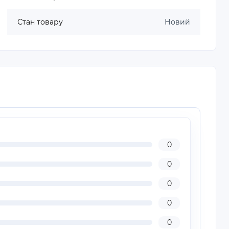
Стан товару
Новий
0
0
0
0
0