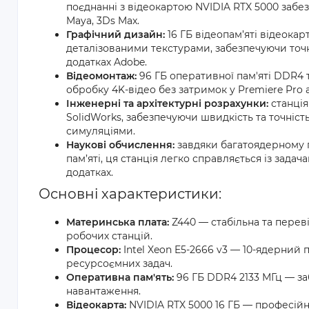
поєднанні з відеокартою NVIDIA RTX 5000 забез
Maya, 3Ds Max.
Графічний дизайн:
16 ГБ відеопам’яті відеока
деталізованими текстурами, забезпечуючи точніст
додатках Adobe.
Відеомонтаж:
96 ГБ оперативної пам'яті DDR4 
обробку 4K-відео без затримок у Premiere Pro а
Інженерні та архітектурні розрахунки:
станція
SolidWorks, забезпечуючи швидкість та точніс
симуляціями.
Наукові обчислення:
завдяки багатоядерному 
пам’яті, ця станція легко справляється із зад
додатках.
Основні характеристики:
Материнська плата:
Z440 — стабільна та пере
робочих станцій.
Процесор:
Intel Xeon E5-2666 v3 — 10-ядерний 
ресурсоємних задач.
Оперативна пам'ять:
96 ГБ DDR4 2133 МГц — за
навантаження.
Відеокарта:
NVIDIA RTX 5000 16 ГБ — професійн