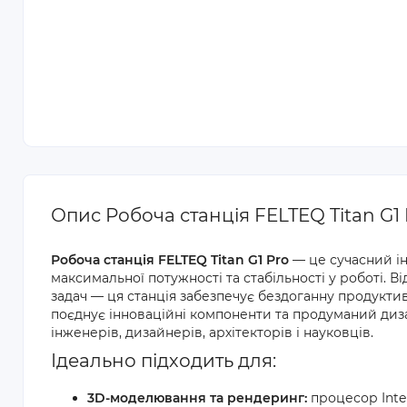
Опис Робоча станція FELTEQ Titan G1 
Робоча станція FELTEQ Titan G1 Pro
— це сучасний ін
максимальної потужності та стабільності у роботі.
задач — ця станція забезпечує бездоганну продуктивн
поєднує інноваційні компоненти та продуманий диза
інженерів, дизайнерів, архітекторів і науковців.
Ідеально підходить для:
3D-моделювання та рендеринг:
процесор Intel