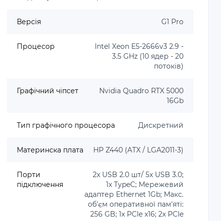
Версія
G1 Pro
Процесор
Intel Xeon E5-2666v3 2.9 -
3.5 GHz (10 ядер - 20
потоків)
Графічний чіпсет
Nvidia Quadro RTX 5000
16Gb
Тип графічного процесора
Дискретний
Материнска плата
HP Z440 (ATX / LGA2011-3)
Порти
2x USB 2.0 шт/ 5x USB 3.0;
підключення
1x TypeC; Мережевий
адаптер Ethernet 1Gb; Макс.
об'єм оперативної пам'яті:
256 GB; 1x PCIe x16; 2x PCIe