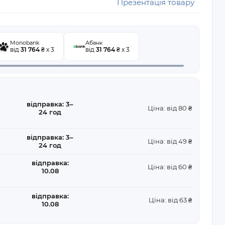
Презентація товару
Monobank
Абанк
від
31 764
₴ x 3
від
31 764
₴ x 3
відправка: 3–
Ціна: від 80 ₴
24 год
відправка: 3–
Ціна: від 49 ₴
24 год
відправка:
Ціна: від 60 ₴
10.08
відправка:
Ціна: від 63 ₴
10.08