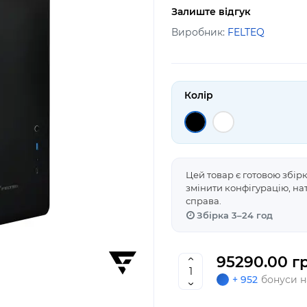
Залиште відгук
Виробник:
FELTEQ
Колір
Цей товар є готовою збір
змінити конфігурацію, н
справа.
Збірка 3–24 год
95290.00 гр
+ 952
бонуси н