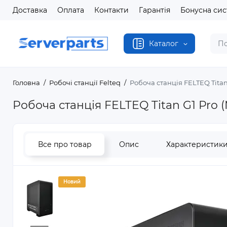
Доставка
Оплата
Контакти
Гарантія
Бонусна си
Каталог
Головна
Робочі станції Felteq
Робоча станція FELTEQ Titan
Робоча станція FELTEQ Titan G1 Pro 
Все про товар
Опис
Характеристик
Новий