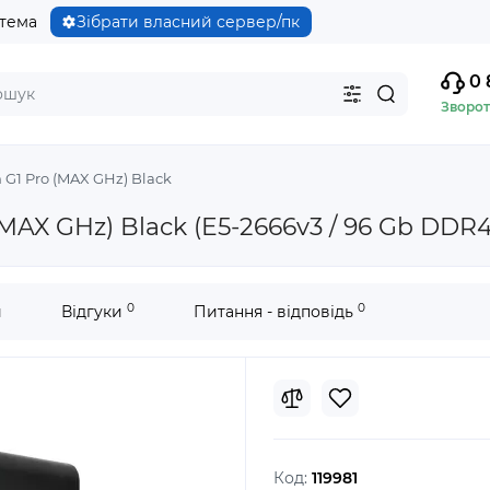
стема
Зібрати власний сервер/пк
0 
Зворот
 G1 Pro (MAX GHz) Black
(MAX GHz) Black (E5-2666v3 / 96 Gb DDR
0
0
и
Відгуки
Питання - відповідь
Код:
119981