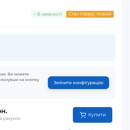
Стан товару: Новий
В наявності
кою. Ви можете
атиснувши на кнопку
Змінити конфігурацію
н.
Купити
а рахунок