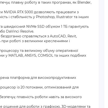
печує плавну роботу в таких програмах, як Blender,
рти NVIDIA RTX 5000 дозволяють працювати з
ь і стабільність у Photoshop, Illustrator та інших
та швидкісний NVMe SSD об’ємом 1 ТБ гарантують
бо DaVinci Resolve.
 бездоганно справляється з AutoCAD, Revit,
ть при роботі з великими кресленнями і
процесору та великому об’єму оперативної
ачами у MATLAB, ANSYS, COMSOL та інших подібних
вірена платформа для високопродуктивних
процесор із 20 потоками, оптимізований для
безпечує плавність роботи навіть за високого
е рішення для роботи з графікою, 3D-моделями та