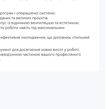
ограм і операційної системи.
даних та великих проєктів.
с із відмінною вентиляцією та естетикою.
сть роботи навіть під максимальним
 ефективне охолодження, що доповнює стильний
умент для досягнення нових висот у роботі.
 невід’ємною частиною вашого професійного
.