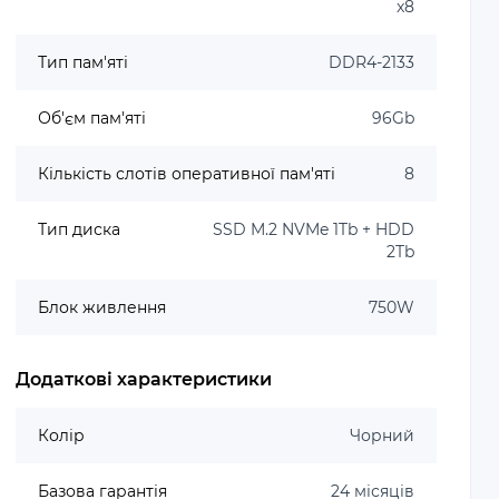
x8
Тип пам'яті
DDR4-2133
Об'єм пам'яті
96Gb
Кількість слотів оперативної пам'яті
8
Тип диска
SSD M.2 NVMe 1Tb + HDD
2Tb
Блок живлення
750W
Додаткові характеристики
Колір
Чорний
Базова гарантія
24 місяців