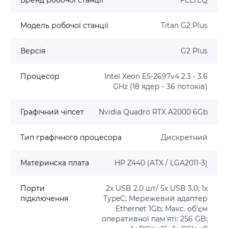
Бренд робочої станції
FELTEQ
Модель робочої станції
Titan G2 Plus
Версія
G2 Plus
Процесор
Intel Xeon E5-2697v4 2.3 - 3.6
GHz (18 ядер - 36 потоків)
Графічний чіпсет
Nvidia Quadro RTX A2000 6Gb
Тип графічного процесора
Дискретний
Материнска плата
HP Z440 (ATX / LGA2011-3)
Порти
2x USB 2.0 шт/ 5x USB 3.0; 1x
підключення
TypeC; Мережевий адаптер
Ethernet 1Gb; Макс. об'єм
оперативної пам'яті: 256 GB;