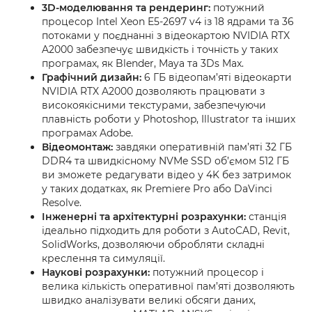
3D-моделювання та рендеринг:
потужний
процесор Intel Xeon E5-2697 v4 із 18 ядрами та 36
потоками у поєднанні з відеокартою NVIDIA RTX
A2000 забезпечує швидкість і точність у таких
програмах, як Blender, Maya та 3Ds Max.
Графічний дизайн:
6 ГБ відеопам’яті відеокарти
NVIDIA RTX A2000 дозволяють працювати з
високоякісними текстурами, забезпечуючи
плавність роботи у Photoshop, Illustrator та інших
програмах Adobe.
Відеомонтаж:
завдяки оперативній пам’яті 32 ГБ
DDR4 та швидкісному NVMe SSD об’ємом 512 ГБ
ви зможете редагувати відео у 4K без затримок
у таких додатках, як Premiere Pro або DaVinci
Resolve.
Інженерні та архітектурні розрахунки:
станція
ідеально підходить для роботи з AutoCAD, Revit,
SolidWorks, дозволяючи обробляти складні
креслення та симуляції.
Наукові розрахунки:
потужний процесор і
велика кількість оперативної пам’яті дозволяють
швидко аналізувати великі обсяги даних,