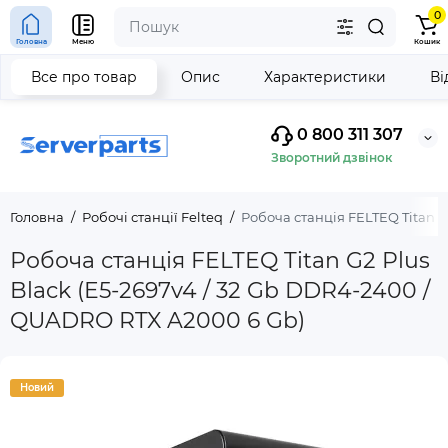
0
Головна
Меню
Кошик
Все про товар
Опис
Характеристики
Ві
0 800 311 307
Зворотний дзвінок
Головна
Робочі станції Felteq
Робоча станція FELTEQ Titan G
Робоча станція FELTEQ Titan G2 Plus
Black (E5-2697v4 / 32 Gb DDR4-2400 /
QUADRO RTX A2000 6 Gb)
Новий