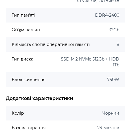
1x PCIe x16; 2x PCIe x8
Тип пам'яті
DDR4-2400
Об'єм пам'яті
32Gb
Кількість слотів оперативної пам'яті
8
Тип диска
SSD M.2 NVMe 512Gb + HDD
1Tb
Блок живлення
750W
Додаткові характеристики
Колір
Чорний
Базова гарантія
24 місяців