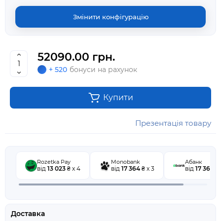
Змінити конфігурацію
52090.00 грн.
+ 520
бонуси на рахунок
Купити
Презентація товару
Rozetka Pay
Monobank
Абанк
від
13 023
₴ x 4
від
17 364
₴ x 3
від
17 364
₴ 
Доставка