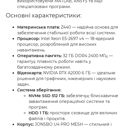
використовуючи MATLAB, ANSYS та інші
спеціалізовані програми.
Основні характеристики:
Материнська плата:
Z440 — надійна основа для
забезпечення стабільної роботи всієї системи.
Процесор:
Intel Xeon E5-2697 v4 — 18-ядерний
процесор, розроблений для високих
навантажень.
Оперативна пам'ять:
32 ГБ DDR4 2400 МГц —
гарантує плавність роботи навіть у
багатозадачному режимі.
Відеокарта:
NVIDIA RTX A2000 6 ГБ — ідеальне
рішення для графічних, інженерних і наукових
задач.
Система зберігання:
NVMe SSD 512 ГБ:
забезпечує блискавичне
завантаження операційної системи та
програм.
HDD 1 ТБ:
просторе сховище для великих
файлів і проєктів.
Корпус:
JONSBO U4 PRO MESH — стильний і