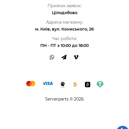
Прийом заявок:
Цілодобово
Адреса магазину:
м. Київ, вул. Кониського, 26
Час роботи:
ПН - ПТ з 10:00 до 18:00
Serverparts © 2026
Привіт👋 Я AI Консультант ServerParts!
Не знаєш, що обрати? Я допоможу! 💪