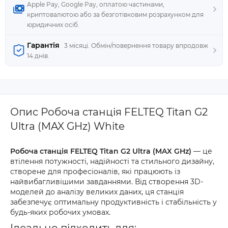
Apple Pay, Google Pay, оплатою частинами,
криптовалютою або за безготівковим розрахунком для
юридичних осіб.
Гарантія
3 місяці. Обмін/повернення товару впродовж
14 днів.
Опис Робоча станція FELTEQ Titan G2
Ultra (MAX GHz) White
Робоча станція FELTEQ Titan G2 Ultra (MAX GHz)
— це
втілення потужності, надійності та стильного дизайну,
створене для професіоналів, які працюють із
найвибагливішими завданнями. Від створення 3D-
моделей до аналізу великих даних, ця станція
забезпечує оптимальну продуктивність і стабільність у
будь-яких робочих умовах.