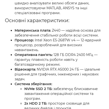
швидко аналізувати великі обсяги даних,
використовуючи MATLAB, ANSYS та інші
спеціалізовані програми.
Основні характеристики:
Материнська плата:
Z440 — надійна основа для
забезпечення стабільної роботи всієї системи.
Процесор:
Intel Xeon E5-2687W v4 — 12-ядерний
процесор, розроблений для високих
навантажень.
Оперативна пам'ять:
128 ГБ DDR4 2400 МГц —
гарантує плавність роботи навіть у
багатозадачному режимі.
Відеокарта:
NVIDIA RTX A5000 24 ГБ — ідеальне
рішення для графічних, інженерних і наукових
задач.
Система зберігання:
NVMe SSD 2 ТБ:
забезпечує блискавичне
завантаження операційної системи та
програм.
2x HDD 2 ТБ:
просторе сховище для
великих файлів і проєктів.