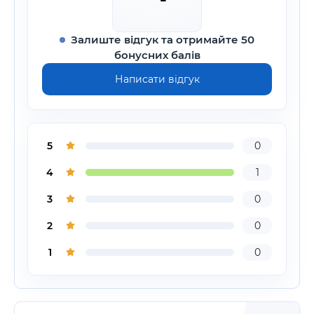
Залиште відгук та отримайте 50
бонусних балів
Написати відгук
5
0
4
1
3
0
2
0
1
0