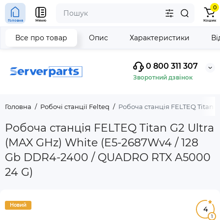
0
Головна
Меню
Кошик
Все про товар
Опис
Характеристики
Ві
0 800 311 307
Зворотний дзвінок
Головна
Робочі станції Felteq
Робоча станція FELTEQ Titan G
Робоча станція FELTEQ Titan G2 Ultra
(MAX GHz) White (E5-2687Wv4 / 128
Gb DDR4-2400 / QUADRO RTX A5000
24 G)
Новий
4
1