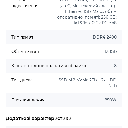
Порти
2x USB 2.0 шт/ 5x USB 3.0; 1x
підключення
TypeC; Мережевий адаптер
Ethernet 1Gb; Макс. об'єм
оперативної пам'яті: 256 GB;
1x PCIe x16; 2x PCIe x8
Тип пам'яті
DDR4-2400
Об'єм пам'яті
128Gb
Кількість слотів оперативної пам'яті
8
Тип диска
SSD M.2 NVMe 2Tb + 2x HDD
2Tb
Блок живлення
850W
Додаткові характеристики