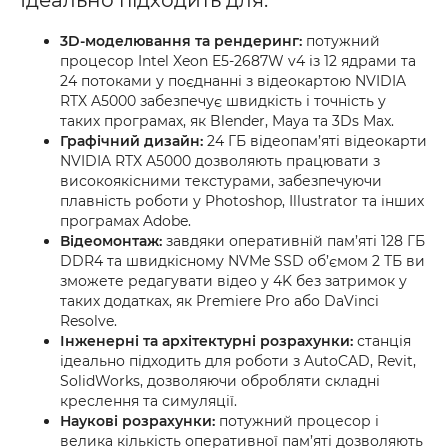
Ідеально підходить для:
3D-моделювання та рендеринг:
потужний
процесор Intel Xeon E5-2687W v4 із 12 ядрами та
24 потоками у поєднанні з відеокартою NVIDIA
RTX A5000 забезпечує швидкість і точність у
таких програмах, як Blender, Maya та 3Ds Max.
Графічний дизайн:
24 ГБ відеопам’яті відеокарти
NVIDIA RTX A5000 дозволяють працювати з
високоякісними текстурами, забезпечуючи
плавність роботи у Photoshop, Illustrator та інших
програмах Adobe.
Відеомонтаж:
завдяки оперативній пам’яті 128 ГБ
DDR4 та швидкісному NVMe SSD об’ємом 2 ТБ ви
зможете редагувати відео у 4K без затримок у
таких додатках, як Premiere Pro або DaVinci
Resolve.
Інженерні та архітектурні розрахунки:
станція
ідеально підходить для роботи з AutoCAD, Revit,
SolidWorks, дозволяючи обробляти складні
креслення та симуляції.
Наукові розрахунки:
потужний процесор і
велика кількість оперативної пам’яті дозволяють