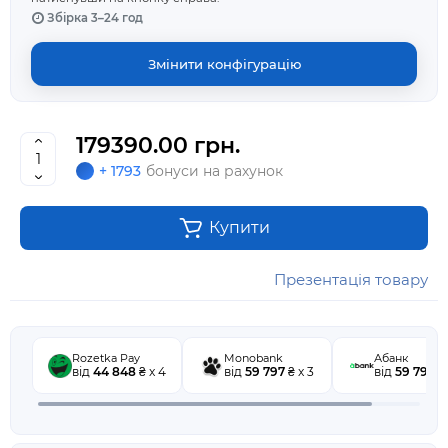
Збірка 3–24 год
Змінити конфігурацію
179390.00 грн.
+ 1793
бонуси на рахунок
Купити
Презентація товару
Rozetka Pay
Monobank
Абанк
від
44 848
₴ x 4
від
59 797
₴ x 3
від
59 797
₴ 